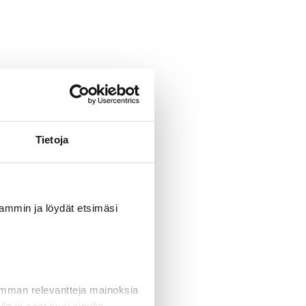
Tietoja
uvammin ja löydät etsimäsi
imman relevantteja mainoksia