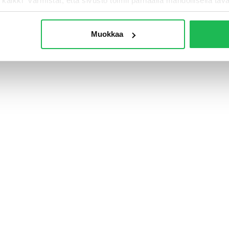
i kaikki” varmistat, että sivusto toimii parhaalla mahdollisella taval
Muokkaa