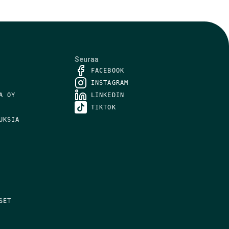
Seuraa
FACEBOOK
INSTAGRAM
A OY
LINKEDIN
TIKTOK
UKSIA
SET