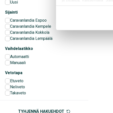
ja sisältöä. Valitsemalla ”Sall
Uusi
räätälöityä hyötyä.
Sijainti
Caravanlandia Espoo
Caravanlandia Kempele
Caravanlandia Kokkola
Caravanlandia Lempäälä
Vaihdelaatikko
Automaatti
Manuaali
Vetotapa
Etuveto
Neliveto
Takaveto
TYHJENNÄ HAKUEHDOT