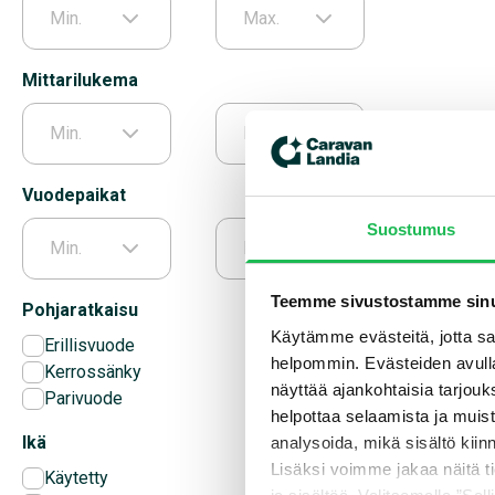
Min.
Max.
Mittarilukema
Min.
Max.
Vuodepaikat
Suostumus
Min.
Max.
Teemme sivustostamme sinu
Pohjaratkaisu
Käytämme evästeitä, jotta saa
Erillisvuode
helpommin. Evästeiden avull
Kerrossänky
näyttää ajankohtaisia tarjouk
Parivuode
helpottaa selaamista ja muis
Ikä
analysoida, mikä sisältö kiin
Lisäksi voimme jakaa näitä t
Käytetty