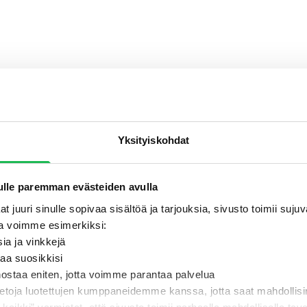
Yksityiskohdat
lle paremman evästeiden avulla
t juuri sinulle sopivaa sisältöä ja tarjouksia, sivusto toimii suj
a voimme esimerkiksi:
sia ja vinkkejä
taa suosikkisi
nostaa eniten, jotta voimme parantaa palvelua
ietoja luotettujen kumppaneidemme kanssa, jotta saat mahdollis