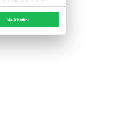
la ja saat juuri sinulle
Salli kaikki