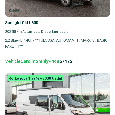
Sunlight Cliff 600
2026
0 km
Automaatti
Diesel
Lempäälä
2.2 BlueHDi 140hv **TULOSSA, AUTOMAATTI, MARKIISI, BASIC-
PAKETTI**
VehicleCard.monthlyPrice
67475
Korko jopa 1,99 % + 3000 € edut