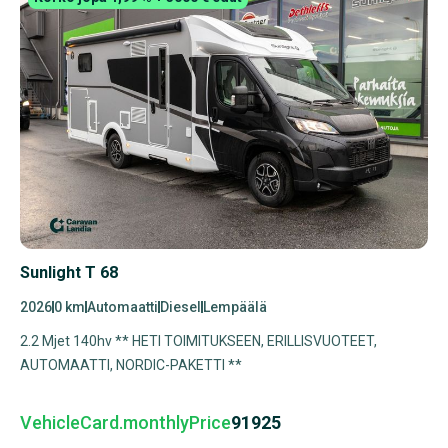
Sunlight T 68
2026
0 km
Automaatti
Diesel
Lempäälä
2.2 Mjet 140hv ** HETI TOIMITUKSEEN, ERILLISVUOTEET,
AUTOMAATTI, NORDIC-PAKETTI **
VehicleCard.monthlyPrice
91925