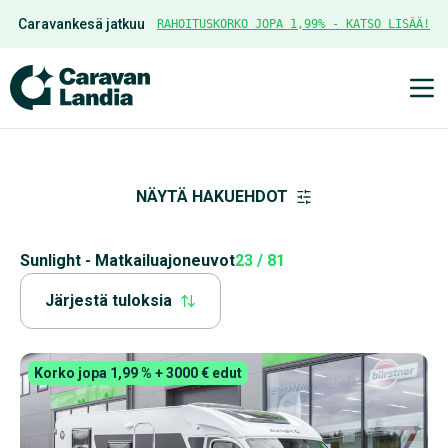
Caravankesä jatkuu
RAHOITUSKORKO JOPA 1,99% - KATSO LISÄÄ!
Ava
NÄYTÄ HAKUEHDOT
Sunlight - Matkailuajoneuvot
23 / 81
Järjestä tuloksia
Korko jopa 1,99 % + 3000 € edut