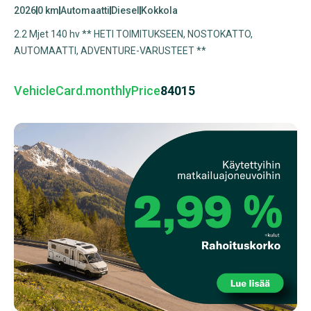
2026
0 km
Automaatti
Diesel
Kokkola
2.2 Mjet 140 hv ** HETI TOIMITUKSEEN, NOSTOKATTO,
AUTOMAATTI, ADVENTURE-VARUSTEET **
VehicleCard.monthlyPrice
84015