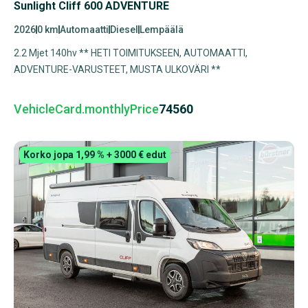
Sunlight Cliff 600 ADVENTURE
2026
0 km
Automaatti
Diesel
Lempäälä
2.2 Mjet 140hv ** HETI TOIMITUKSEEN, AUTOMAATTI,
ADVENTURE-VARUSTEET, MUSTA ULKOVÄRI **
VehicleCard.monthlyPrice
74560
Korko jopa 1,99 % + 3000 € edut