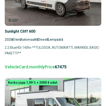
Sunlight Cliff 600
2026
0 km
Automaatti
Diesel
Lempäälä
2.2 BlueHDi 140hv **TULOSSA, AUTOMAATTI, MARKIISI, BASIC-
PAKETTI**
VehicleCard.monthlyPrice
67475
Korko jopa 1,99 % + 3000 € edut