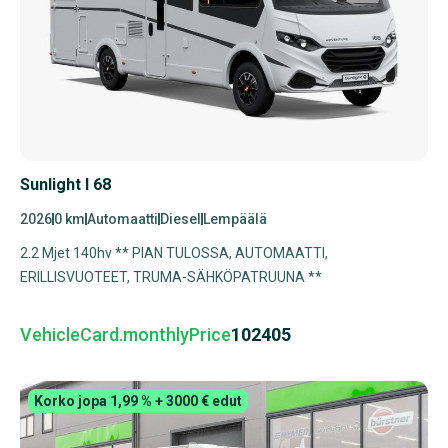
Sunlight I 68
2026
0 km
Automaatti
Diesel
Lempäälä
2.2 Mjet 140hv ** PIAN TULOSSA, AUTOMAATTI,
ERILLISVUOTEET, TRUMA-SÄHKÖPATRUUNA **
VehicleCard.monthlyPrice
102405
Korko jopa 1,99 % + 3000 € edut