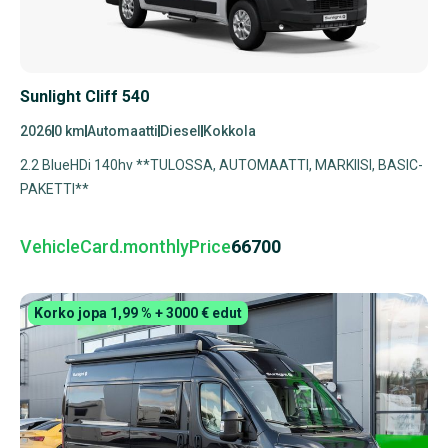
Sunlight Cliff 540
2026
0 km
Automaatti
Diesel
Kokkola
2.2 BlueHDi 140hv **TULOSSA, AUTOMAATTI, MARKIISI, BASIC-
PAKETTI**
VehicleCard.monthlyPrice
66700
Korko jopa 1,99 % + 3000 € edut