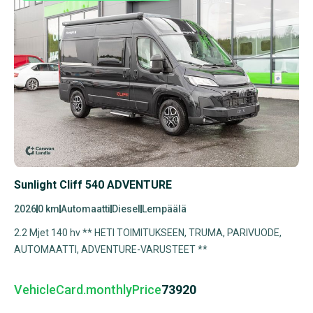
Sunlight Cliff 540 ADVENTURE
2026
0 km
Automaatti
Diesel
Lempäälä
2.2 Mjet 140 hv ** HETI TOIMITUKSEEN, TRUMA, PARIVUODE,
AUTOMAATTI, ADVENTURE-VARUSTEET **
VehicleCard.monthlyPrice
73920