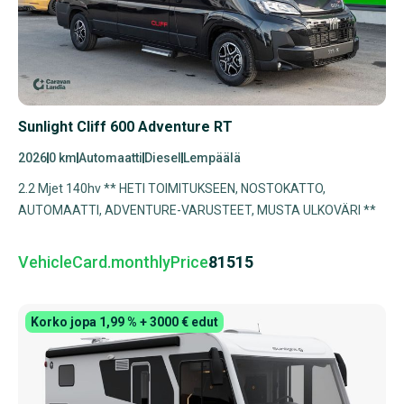
Sunlight Cliff 600 Adventure RT
2026
0 km
Automaatti
Diesel
Lempäälä
2.2 Mjet 140hv ** HETI TOIMITUKSEEN, NOSTOKATTO,
AUTOMAATTI, ADVENTURE-VARUSTEET, MUSTA ULKOVÄRI **
VehicleCard.monthlyPrice
81515
Korko jopa 1,99 % + 3000 € edut