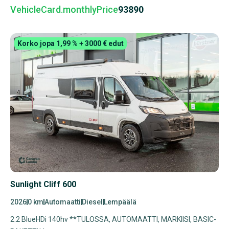
VehicleCard.monthlyPrice
93890
Korko jopa 1,99 % + 3000 € edut
Sunlight Cliff 600
2026
0 km
Automaatti
Diesel
Lempäälä
2.2 BlueHDi 140hv **TULOSSA, AUTOMAATTI, MARKIISI, BASIC-