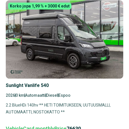
Korko jopa 1,99 % + 3000 € edut
Sunlight Vanlife 540
2026
0 km
Automaatti
Diesel
Espoo
2.2 BlueHDi 140hv ** HETI TOIMITUKSEEN, UUTUUSMALLI,
AUTOMAATTI, NOSTOKATTO **
VehicleCard.monthlyPrice
76630