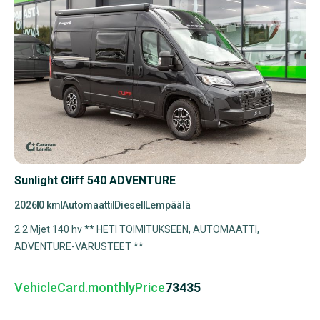
Sunlight Cliff 540 ADVENTURE
2026
0 km
Automaatti
Diesel
Lempäälä
2.2 Mjet 140 hv ** HETI TOIMITUKSEEN, AUTOMAATTI,
ADVENTURE-VARUSTEET **
VehicleCard.monthlyPrice
73435