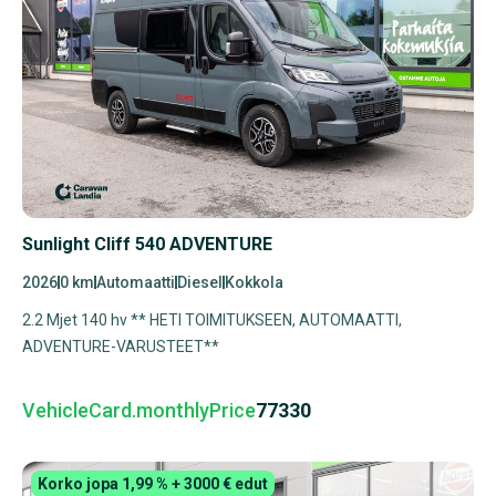
Sunlight Cliff 540 ADVENTURE
2026
0 km
Automaatti
Diesel
Kokkola
2.2 Mjet 140 hv ** HETI TOIMITUKSEEN, AUTOMAATTI,
ADVENTURE-VARUSTEET**
VehicleCard.monthlyPrice
77330
Korko jopa 1,99 % + 3000 € edut