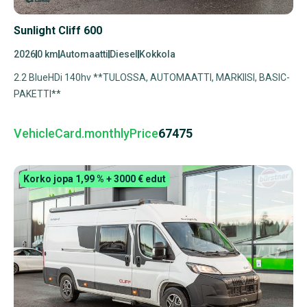
Sunlight Cliff 600
2026
0 km
Automaatti
Diesel
Kokkola
2.2 BlueHDi 140hv **TULOSSA, AUTOMAATTI, MARKIISI, BASIC-
PAKETTI**
VehicleCard.monthlyPrice
67475
Korko jopa 1,99 % + 3000 € edut