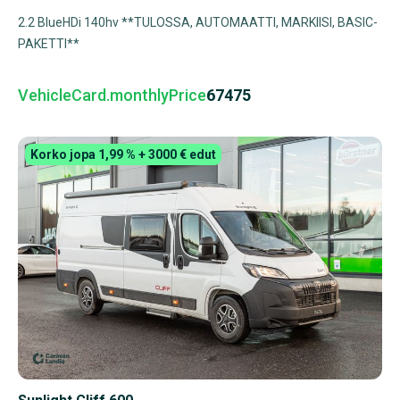
2.2 BlueHDi 140hv **TULOSSA, AUTOMAATTI, MARKIISI, BASIC-
PAKETTI**
VehicleCard.monthlyPrice
67475
Korko jopa 1,99 % + 3000 € edut