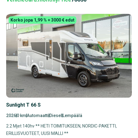
Korko jopa 1,99 % + 3000 € edut
Sunlight T 66 S
2026
0 km
Automaatti
Diesel
Lempäälä
2.2 Mjet 140hv ** HETI TOIMITUKSEEN, NORDIC-PAKETTI,
ERILLISVUOTEET, UUSI MALLI **