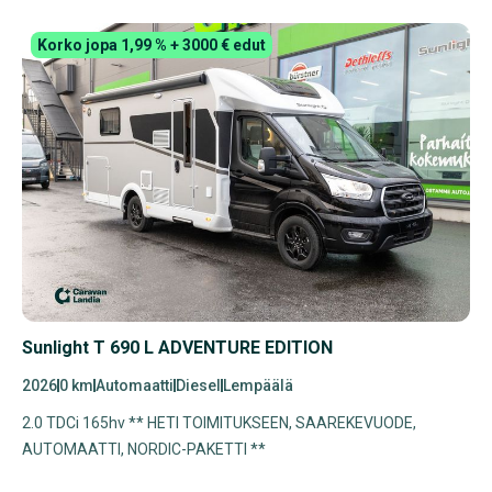
Korko jopa 1,99 % + 3000 € edut
Sunlight T 690 L ADVENTURE EDITION
2026
0 km
Automaatti
Diesel
Lempäälä
2.0 TDCi 165hv ** HETI TOIMITUKSEEN, SAAREKEVUODE,
AUTOMAATTI, NORDIC-PAKETTI **