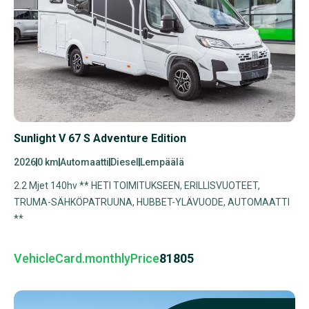
Sunlight V 67 S Adventure Edition
2026
0 km
Automaatti
Diesel
Lempäälä
2.2 Mjet 140hv ** HETI TOIMITUKSEEN, ERILLISVUOTEET,
TRUMA-SÄHKÖPATRUUNA, HUBBET-YLÄVUODE, AUTOMAATTI
**
VehicleCard.monthlyPrice
81805