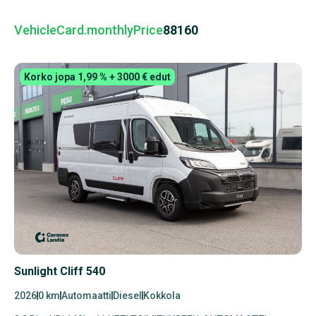
VehicleCard.monthlyPrice
88160
Korko jopa 1,99 % + 3000 € edut
Sunlight Cliff 540
2026
0 km
Automaatti
Diesel
Kokkola