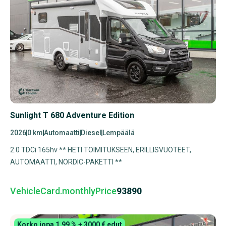
Sunlight T 680 Adventure Edition
2026
0 km
Automaatti
Diesel
Lempäälä
2.0 TDCi 165hv ** HETI TOIMITUKSEEN, ERILLISVUOTEET,
AUTOMAATTI, NORDIC-PAKETTI **
VehicleCard.monthlyPrice
93890
Korko jopa 1,99 % + 3000 € edut