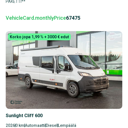
PAKETTI**
VehicleCard.monthlyPrice
67475
Korko jopa 1,99 % + 3000 € edut
Sunlight Cliff 600
2026
0 km
Automaatti
Diesel
Lempäälä