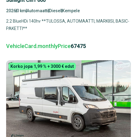
Sunlight Cliff 600
2026
0 km
Automaatti
Diesel
Kempele
2.2 BlueHDi 140hv **TULOSSA, AUTOMAATTI, MARKIISI, BASIC-
PAKETTI**
VehicleCard.monthlyPrice
67475
Korko jopa 1,99 % + 3000 € edut