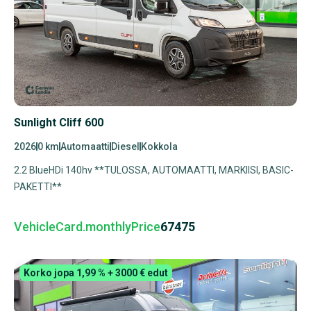
Sunlight Cliff 600
2026
0 km
Automaatti
Diesel
Kokkola
2.2 BlueHDi 140hv **TULOSSA, AUTOMAATTI, MARKIISI, BASIC-
PAKETTI**
VehicleCard.monthlyPrice
67475
Korko jopa 1,99 % + 3000 € edut