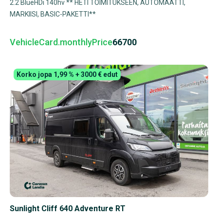
2.2 BlueHDi 140hv ** HETI TOIMITUKSEEN, AUTOMAATTI,
MARKIISI, BASIC-PAKETTI**
VehicleCard.monthlyPrice
66700
Korko jopa 1,99 % + 3000 € edut
Sunlight Cliff 640 Adventure RT