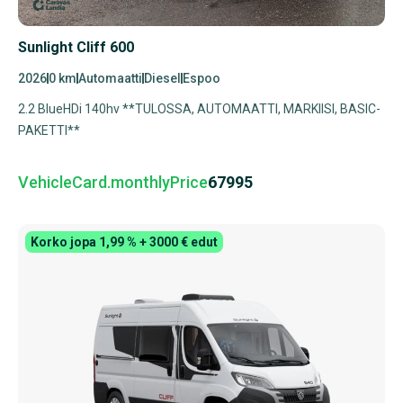
Sunlight Cliff 600
2026
0 km
Automaatti
Diesel
Espoo
2.2 BlueHDi 140hv **TULOSSA, AUTOMAATTI, MARKIISI, BASIC-
PAKETTI**
VehicleCard.monthlyPrice
67995
Korko jopa 1,99 % + 3000 € edut