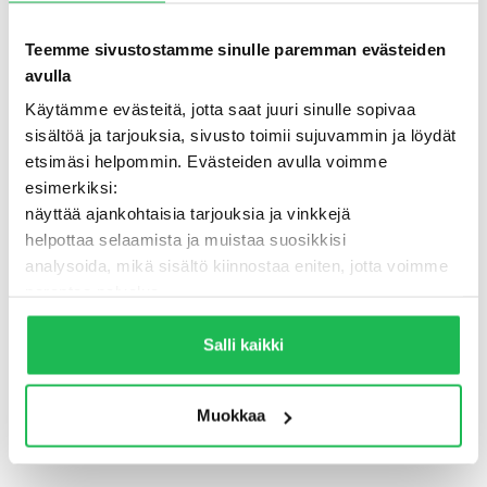
Teemme sivustostamme sinulle paremman evästeiden
avulla
Käytämme evästeitä, jotta saat juuri sinulle sopivaa
sisältöä ja tarjouksia, sivusto toimii sujuvammin ja löydät
etsimäsi helpommin. Evästeiden avulla voimme
esimerkiksi:
näyttää ajankohtaisia tarjouksia ja vinkkejä
helpottaa selaamista ja muistaa suosikkisi
analysoida, mikä sisältö kiinnostaa eniten, jotta voimme
500 - Jotain meni pieleen
parantaa palvelua
Lisäksi voimme jakaa näitä tietoja luotettujen
TAKAISIN ETUSIVULLE
kumppaneidemme kanssa, jotta saat mahdollisimman
Salli kaikki
relevantteja mainoksia ja sisältöä. Valitsemalla ”Salli
kaikki” varmistat, että sivusto toimii parhaalla
Muokkaa
mahdollisella tavalla ja saat juuri sinulle räätälöityä
hyötyä.