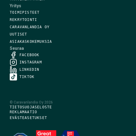
Yritys
TOIMIPISTEET
REKRYTOINTI
CARAVANLANDIA OY
UUTISET
ASIAKASKOKEMUKSIA
Seuraa
FACEBOOK
INSTAGRAM
LINKEDIN
TIKTOK
©
Caravanlandia Oy
2026
TIETOSUOJASELOSTE
REKLAMAATIO
EVÄSTEASETUKSET