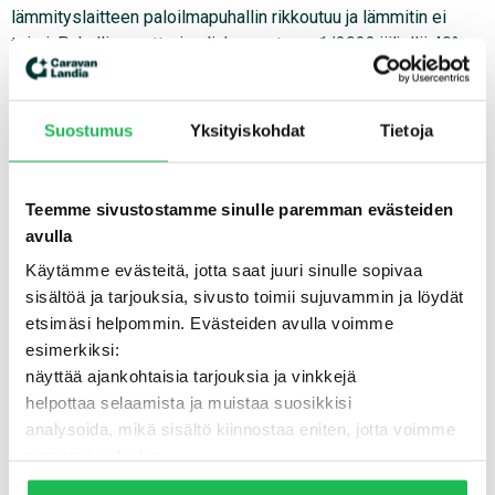
lämmityslaitteen paloilmapuhallin rikkoutuu ja lämmitin ei
toimi. Puhallinmoottorin elinkaaresta on 1/2023 jäljellä 40%.
Myyjä maksaa korjauksesta 40%.
Suostumus
Yksityiskohdat
Tietoja
Teemme sivustostamme sinulle paremman evästeiden
avulla
Käytämme evästeitä, jotta saat juuri sinulle sopivaa
sisältöä ja tarjouksia, sivusto toimii sujuvammin ja löydät
etsimäsi helpommin. Evästeiden avulla voimme
esimerkiksi:
näyttää ajankohtaisia tarjouksia ja vinkkejä
helpottaa selaamista ja muistaa suosikkisi
analysoida, mikä sisältö kiinnostaa eniten, jotta voimme
parantaa palvelua
Lisäksi voimme jakaa näitä tietoja luotettujen