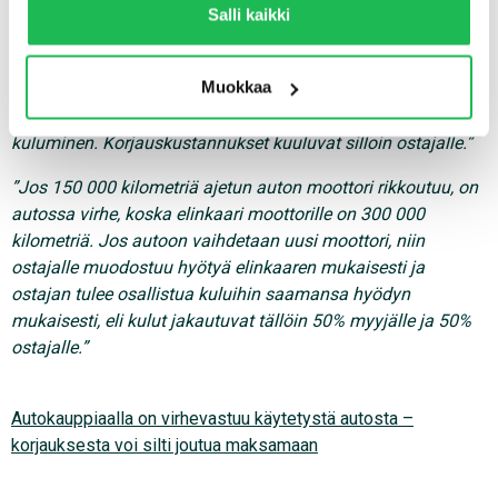
Käytännön esimerkkejä
kumppaneidemme kanssa, jotta saat mahdollisimman
Salli kaikki
relevantteja mainoksia ja sisältöä. Valitsemalla ”Salli
”Jos 2010 käyttöön otetun matkailuauton asunto-osan
kaikki” varmistat, että sivusto toimii parhaalla
Muokkaa
laturi/sähköpääkeskus rikkoutuu, syynä on lähtökohtaisesti
mahdollisella tavalla ja saat juuri sinulle räätälöityä
elektroniikan käyttöiän päättyminen eli ns. luonnollinen
hyötyä.
kuluminen. Korjauskustannukset kuuluvat silloin ostajalle.”
”Jos 150 000 kilometriä ajetun auton moottori rikkoutuu, on
autossa virhe, koska elinkaari moottorille on 300 000
kilometriä. Jos autoon vaihdetaan uusi moottori, niin
ostajalle muodostuu hyötyä elinkaaren mukaisesti ja
ostajan tulee osallistua kuluihin saamansa hyödyn
mukaisesti, eli kulut jakautuvat tällöin 50% myyjälle ja 50%
ostajalle.”
Autokauppiaalla on virhevastuu käytetystä autosta –
korjauksesta voi silti joutua maksamaan