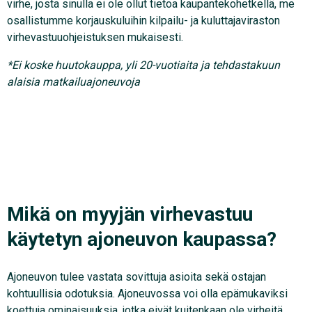
virhe, josta sinulla ei ole ollut tietoa kaupantekohetkellä, me
osallistumme korjauskuluihin kilpailu- ja kuluttajaviraston
virhevastuuohjeistuksen mukaisesti.
*Ei koske huutokauppa, yli 20-vuotiaita ja tehdastakuun
alaisia matkailuajoneuvoja
Mikä on myyjän virhevastuu
käytetyn ajoneuvon kaupassa?
Ajoneuvon tulee vastata sovittuja asioita sekä ostajan
kohtuullisia odotuksia. Ajoneuvossa voi olla epämukaviksi
koettuja ominaisuuksia, jotka eivät kuitenkaan ole virheitä.