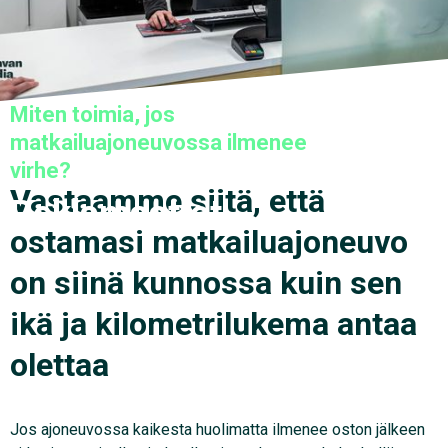
Miten toimia, jos
matkailuajoneuvossa ilmenee
virhe?
Vastaamme siitä, että
Reklamaatiot
ostamasi matkailuajoneuvo
on siinä kunnossa kuin sen
ikä ja kilometrilukema antaa
olettaa
Jos ajoneuvossa kaikesta huolimatta ilmenee oston jälkeen