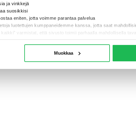
sia ja vinkkejä
taa suosikkisi
nostaa eniten, jotta voimme parantaa palvelua
- Jotain meni pi
ietoja luotettujen kumppaneidemme kanssa, jotta saat mahdollis
i kaikki” varmistat, että sivusto toimii parhaalla mahdollisella taval
TAKAISIN ETUSIVULLE
Muokkaa