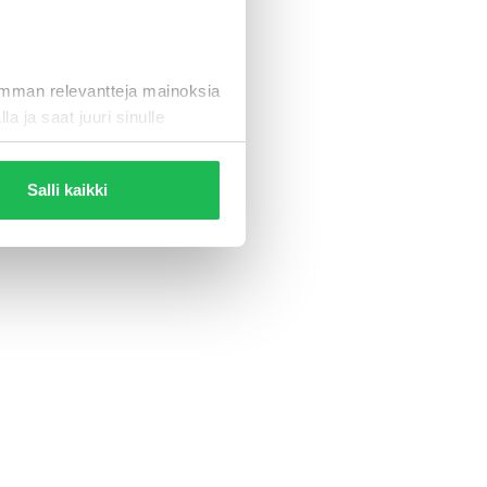
eleen
imman relevantteja mainoksia
la ja saat juuri sinulle
Salli kaikki