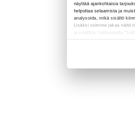
näyttää ajankohtaisia tarjouk
helpottaa selaamista ja muis
analysoida, mikä sisältö kiin
500 
Lisäksi voimme jakaa näitä t
ja sisältöä. Valitsemalla ”Sall
räätälöityä hyötyä.