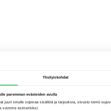
Yksityiskohdat
lle paremman evästeiden avulla
t juuri sinulle sopivaa sisältöä ja tarjouksia, sivusto toimii suj
a voimme esimerkiksi: