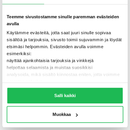
Teemme sivustostamme sinulle paremman evästeiden
avulla
Käytämme evästeitä, jotta saat juuri sinulle sopivaa
sisältöä ja tarjouksia, sivusto toimii sujuvammin ja löydät
etsimäsi helpommin. Evästeiden avulla voimme
esimerkiksi:
näyttää ajankohtaisia tarjouksia ja vinkkejä
helpottaa selaamista ja muistaa suosikkisi
analysoida, mikä sisältö kiinnostaa eniten, jotta voimme
500 - Jotain meni pieleen
parantaa palvelua
Lisäksi voimme jakaa näitä tietoja luotettujen
TAKAISIN ETUSIVULLE
kumppaneidemme kanssa, jotta saat mahdollisimman
Salli kaikki
relevantteja mainoksia ja sisältöä. Valitsemalla ”Salli
kaikki” varmistat, että sivusto toimii parhaalla
Muokkaa
mahdollisella tavalla ja saat juuri sinulle räätälöityä
hyötyä.