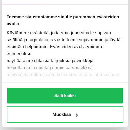
Teemme sivustostamme sinulle paremman evästeiden
avulla
Käytämme evästeitä, jotta saat juuri sinulle sopivaa
sisältöä ja tarjouksia, sivusto toimii sujuvammin ja löydät
etsimäsi helpommin. Evästeiden avulla voimme
esimerkiksi:
näyttää ajankohtaisia tarjouksia ja vinkkejä
helpottaa selaamista ja muistaa suosikkisi
analysoida, mikä sisältö kiinnostaa eniten, jotta voimme
500 - Jotain meni pieleen
parantaa palvelua
Lisäksi voimme jakaa näitä tietoja luotettujen
TAKAISIN ETUSIVULLE
kumppaneidemme kanssa, jotta saat mahdollisimman
Salli kaikki
relevantteja mainoksia ja sisältöä. Valitsemalla ”Salli
kaikki” varmistat, että sivusto toimii parhaalla
Muokkaa
mahdollisella tavalla ja saat juuri sinulle räätälöityä
hyötyä.