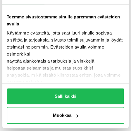
Teemme sivustostamme sinulle paremman evästeiden
avulla
Käytämme evästeitä, jotta saat juuri sinulle sopivaa
sisältöä ja tarjouksia, sivusto toimii sujuvammin ja löydät
etsimäsi helpommin. Evästeiden avulla voimme
esimerkiksi:
näyttää ajankohtaisia tarjouksia ja vinkkejä
helpottaa selaamista ja muistaa suosikkisi
analysoida, mikä sisältö kiinnostaa eniten, jotta voimme
500 - Jotain meni pieleen
parantaa palvelua
Lisäksi voimme jakaa näitä tietoja luotettujen
TAKAISIN ETUSIVULLE
kumppaneidemme kanssa, jotta saat mahdollisimman
Salli kaikki
relevantteja mainoksia ja sisältöä. Valitsemalla ”Salli
kaikki” varmistat, että sivusto toimii parhaalla
Muokkaa
mahdollisella tavalla ja saat juuri sinulle räätälöityä
hyötyä.