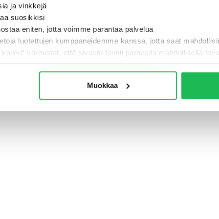
sia ja vinkkejä
taa suosikkisi
nostaa eniten, jotta voimme parantaa palvelua
- Jotain meni pi
ietoja luotettujen kumppaneidemme kanssa, jotta saat mahdollis
i kaikki” varmistat, että sivusto toimii parhaalla mahdollisella taval
TAKAISIN ETUSIVULLE
Muokkaa