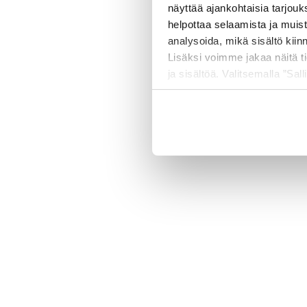
näyttää ajankohtaisia tarjouk
helpottaa selaamista ja muis
analysoida, mikä sisältö kiin
500 
Lisäksi voimme jakaa näitä t
ja sisältöä. Valitsemalla ”Sall
räätälöityä hyötyä.