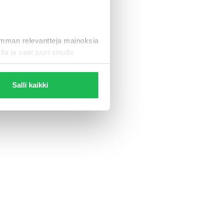
eleen
imman relevantteja mainoksia
la ja saat juuri sinulle
Salli kaikki