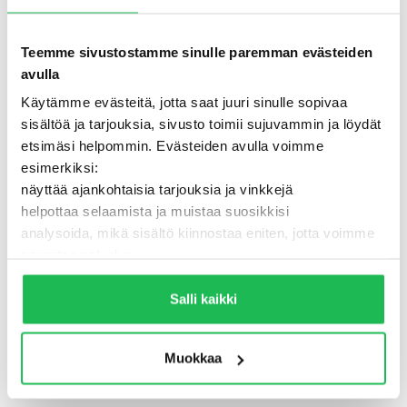
Teemme sivustostamme sinulle paremman evästeiden
avulla
Käytämme evästeitä, jotta saat juuri sinulle sopivaa
sisältöä ja tarjouksia, sivusto toimii sujuvammin ja löydät
etsimäsi helpommin. Evästeiden avulla voimme
esimerkiksi:
näyttää ajankohtaisia tarjouksia ja vinkkejä
helpottaa selaamista ja muistaa suosikkisi
analysoida, mikä sisältö kiinnostaa eniten, jotta voimme
500 - Jotain meni pieleen
parantaa palvelua
Lisäksi voimme jakaa näitä tietoja luotettujen
TAKAISIN ETUSIVULLE
kumppaneidemme kanssa, jotta saat mahdollisimman
Salli kaikki
relevantteja mainoksia ja sisältöä. Valitsemalla ”Salli
kaikki” varmistat, että sivusto toimii parhaalla
Muokkaa
mahdollisella tavalla ja saat juuri sinulle räätälöityä
hyötyä.