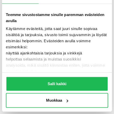
Teemme sivustostamme sinulle paremman evästeiden
avulla
Käytämme evästeitä, jotta saat juuri sinulle sopivaa
sisältöä ja tarjouksia, sivusto toimii sujuvammin ja löydät
etsimäsi helpommin. Evästeiden avulla voimme
esimerkiksi:
näyttää ajankohtaisia tarjouksia ja vinkkejä
helpottaa selaamista ja muistaa suosikkisi
analysoida, mikä sisältö kiinnostaa eniten, jotta voimme
500 - Jotain meni pieleen
parantaa palvelua
Lisäksi voimme jakaa näitä tietoja luotettujen
TAKAISIN ETUSIVULLE
kumppaneidemme kanssa, jotta saat mahdollisimman
Salli kaikki
relevantteja mainoksia ja sisältöä. Valitsemalla ”Salli
kaikki” varmistat, että sivusto toimii parhaalla
Muokkaa
mahdollisella tavalla ja saat juuri sinulle räätälöityä
hyötyä.