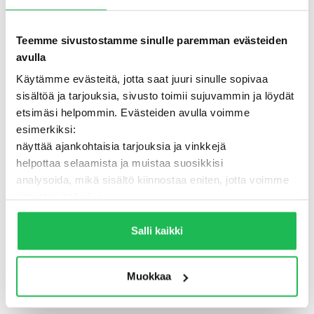
Teemme sivustostamme sinulle paremman evästeiden
avulla
Käytämme evästeitä, jotta saat juuri sinulle sopivaa
sisältöä ja tarjouksia, sivusto toimii sujuvammin ja löydät
etsimäsi helpommin. Evästeiden avulla voimme
esimerkiksi:
näyttää ajankohtaisia tarjouksia ja vinkkejä
helpottaa selaamista ja muistaa suosikkisi
analysoida, mikä sisältö kiinnostaa eniten, jotta voimme
500 - Jotain meni pieleen
parantaa palvelua
Lisäksi voimme jakaa näitä tietoja luotettujen
TAKAISIN ETUSIVULLE
kumppaneidemme kanssa, jotta saat mahdollisimman
Salli kaikki
relevantteja mainoksia ja sisältöä. Valitsemalla ”Salli
kaikki” varmistat, että sivusto toimii parhaalla
Muokkaa
mahdollisella tavalla ja saat juuri sinulle räätälöityä
hyötyä.