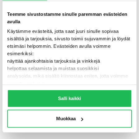
Teemme sivustostamme sinulle paremman evästeiden
avulla
Käytämme evästeitä, jotta saat juuri sinulle sopivaa
sisältöä ja tarjouksia, sivusto toimii sujuvammin ja löydät
etsimäsi helpommin. Evästeiden avulla voimme
esimerkiksi:
näyttää ajankohtaisia tarjouksia ja vinkkejä
helpottaa selaamista ja muistaa suosikkisi
analysoida, mikä sisältö kiinnostaa eniten, jotta voimme
500 - Jotain meni pieleen
parantaa palvelua
Lisäksi voimme jakaa näitä tietoja luotettujen
TAKAISIN ETUSIVULLE
kumppaneidemme kanssa, jotta saat mahdollisimman
Salli kaikki
relevantteja mainoksia ja sisältöä. Valitsemalla ”Salli
kaikki” varmistat, että sivusto toimii parhaalla
Muokkaa
mahdollisella tavalla ja saat juuri sinulle räätälöityä
hyötyä.