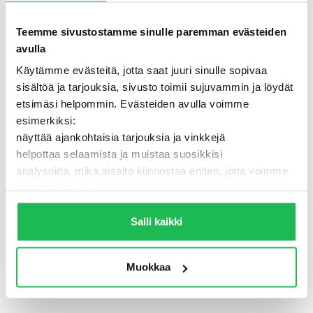
Teemme sivustostamme sinulle paremman evästeiden
avulla
Käytämme evästeitä, jotta saat juuri sinulle sopivaa
sisältöä ja tarjouksia, sivusto toimii sujuvammin ja löydät
etsimäsi helpommin. Evästeiden avulla voimme
esimerkiksi:
näyttää ajankohtaisia tarjouksia ja vinkkejä
helpottaa selaamista ja muistaa suosikkisi
analysoida, mikä sisältö kiinnostaa eniten, jotta voimme
500 - Jotain meni pieleen
parantaa palvelua
Lisäksi voimme jakaa näitä tietoja luotettujen
TAKAISIN ETUSIVULLE
kumppaneidemme kanssa, jotta saat mahdollisimman
Salli kaikki
relevantteja mainoksia ja sisältöä. Valitsemalla ”Salli
kaikki” varmistat, että sivusto toimii parhaalla
Muokkaa
mahdollisella tavalla ja saat juuri sinulle räätälöityä
hyötyä.