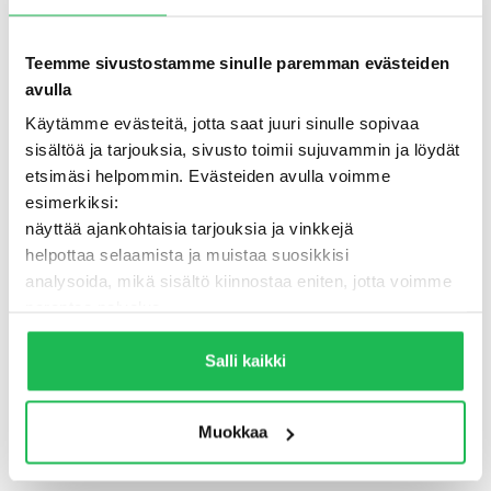
Teemme sivustostamme sinulle paremman evästeiden
avulla
Käytämme evästeitä, jotta saat juuri sinulle sopivaa
sisältöä ja tarjouksia, sivusto toimii sujuvammin ja löydät
etsimäsi helpommin. Evästeiden avulla voimme
esimerkiksi:
näyttää ajankohtaisia tarjouksia ja vinkkejä
helpottaa selaamista ja muistaa suosikkisi
analysoida, mikä sisältö kiinnostaa eniten, jotta voimme
500 - Jotain meni pieleen
parantaa palvelua
Lisäksi voimme jakaa näitä tietoja luotettujen
TAKAISIN ETUSIVULLE
kumppaneidemme kanssa, jotta saat mahdollisimman
Salli kaikki
relevantteja mainoksia ja sisältöä. Valitsemalla ”Salli
kaikki” varmistat, että sivusto toimii parhaalla
Muokkaa
mahdollisella tavalla ja saat juuri sinulle räätälöityä
hyötyä.