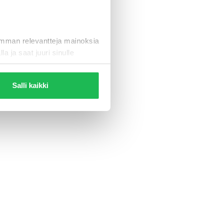
eleen
imman relevantteja mainoksia
la ja saat juuri sinulle
Salli kaikki