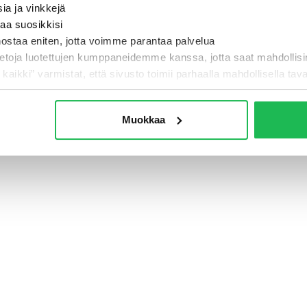
sia ja vinkkejä
taa suosikkisi
nostaa eniten, jotta voimme parantaa palvelua
- Jotain meni pi
ietoja luotettujen kumppaneidemme kanssa, jotta saat mahdollis
i kaikki” varmistat, että sivusto toimii parhaalla mahdollisella taval
TAKAISIN ETUSIVULLE
Muokkaa