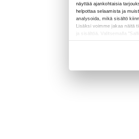
näyttää ajankohtaisia tarjouk
helpottaa selaamista ja muis
analysoida, mikä sisältö kiin
500 
Lisäksi voimme jakaa näitä t
ja sisältöä. Valitsemalla ”Sall
räätälöityä hyötyä.