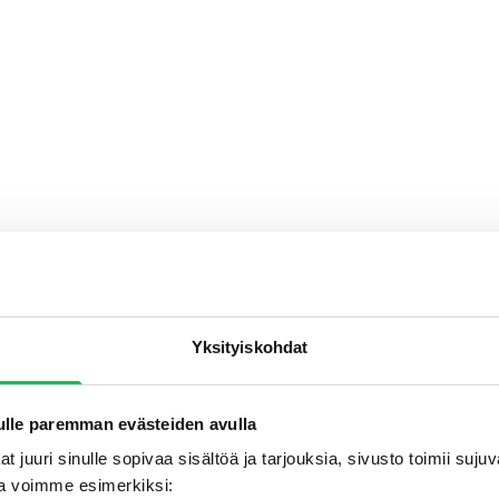
Yksityiskohdat
lle paremman evästeiden avulla
t juuri sinulle sopivaa sisältöä ja tarjouksia, sivusto toimii suj
a voimme esimerkiksi: