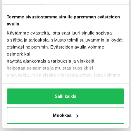
Teemme sivustostamme sinulle paremman evästeiden
avulla
Käytämme evästeitä, jotta saat juuri sinulle sopivaa
sisältöä ja tarjouksia, sivusto toimii sujuvammin ja löydät
etsimäsi helpommin. Evästeiden avulla voimme
esimerkiksi:
näyttää ajankohtaisia tarjouksia ja vinkkejä
helpottaa selaamista ja muistaa suosikkisi
analysoida, mikä sisältö kiinnostaa eniten, jotta voimme
500 - Jotain meni pieleen
parantaa palvelua
Lisäksi voimme jakaa näitä tietoja luotettujen
TAKAISIN ETUSIVULLE
kumppaneidemme kanssa, jotta saat mahdollisimman
Salli kaikki
relevantteja mainoksia ja sisältöä. Valitsemalla ”Salli
kaikki” varmistat, että sivusto toimii parhaalla
Muokkaa
mahdollisella tavalla ja saat juuri sinulle räätälöityä
hyötyä.