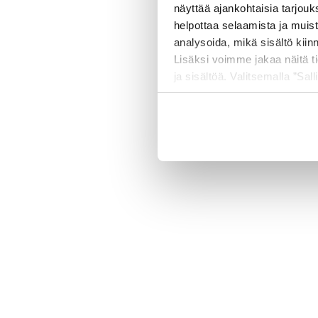
näyttää ajankohtaisia tarjouk
helpottaa selaamista ja muis
analysoida, mikä sisältö kiin
500 
Lisäksi voimme jakaa näitä t
ja sisältöä. Valitsemalla ”Sall
räätälöityä hyötyä.