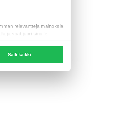
eleen
imman relevantteja mainoksia
la ja saat juuri sinulle
Salli kaikki