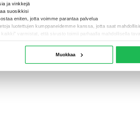
sia ja vinkkejä
taa suosikkisi
nostaa eniten, jotta voimme parantaa palvelua
- Jotain meni pi
ietoja luotettujen kumppaneidemme kanssa, jotta saat mahdollis
i kaikki” varmistat, että sivusto toimii parhaalla mahdollisella taval
TAKAISIN ETUSIVULLE
Muokkaa