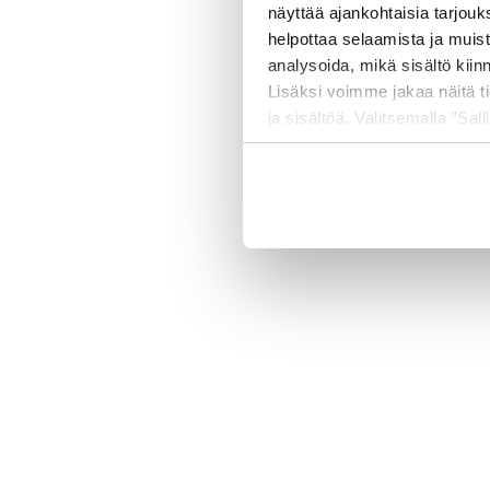
näyttää ajankohtaisia tarjouk
helpottaa selaamista ja muis
analysoida, mikä sisältö kiin
500 
Lisäksi voimme jakaa näitä t
ja sisältöä. Valitsemalla ”Sall
räätälöityä hyötyä.