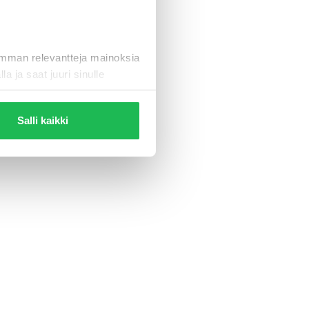
eleen
imman relevantteja mainoksia
la ja saat juuri sinulle
Salli kaikki