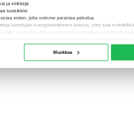
sia ja vinkkejä
taa suosikkisi
nostaa eniten, jotta voimme parantaa palvelua
- Jotain meni pi
ietoja luotettujen kumppaneidemme kanssa, jotta saat mahdollis
i kaikki” varmistat, että sivusto toimii parhaalla mahdollisella taval
TAKAISIN ETUSIVULLE
Muokkaa