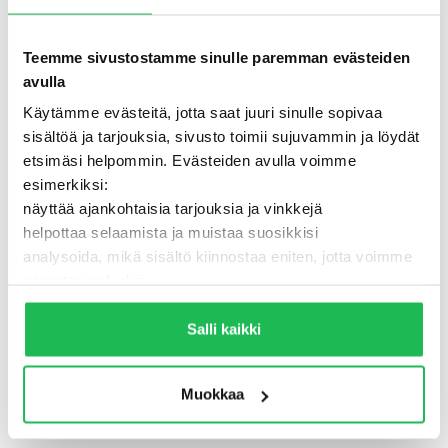
Teemme sivustostamme sinulle paremman evästeiden
avulla
Käytämme evästeitä, jotta saat juuri sinulle sopivaa
sisältöä ja tarjouksia, sivusto toimii sujuvammin ja löydät
etsimäsi helpommin. Evästeiden avulla voimme
esimerkiksi:
näyttää ajankohtaisia tarjouksia ja vinkkejä
helpottaa selaamista ja muistaa suosikkisi
analysoida, mikä sisältö kiinnostaa eniten, jotta voimme
500 - Jotain meni pieleen
parantaa palvelua
Lisäksi voimme jakaa näitä tietoja luotettujen
TAKAISIN ETUSIVULLE
kumppaneidemme kanssa, jotta saat mahdollisimman
Salli kaikki
relevantteja mainoksia ja sisältöä. Valitsemalla ”Salli
kaikki” varmistat, että sivusto toimii parhaalla
Muokkaa
mahdollisella tavalla ja saat juuri sinulle räätälöityä
hyötyä.