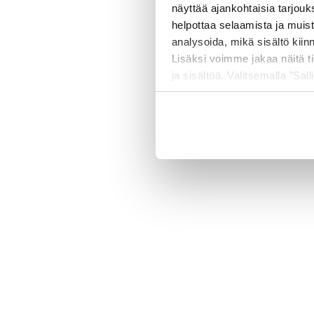
näyttää ajankohtaisia tarjouk
helpottaa selaamista ja muis
analysoida, mikä sisältö kiin
500 
Lisäksi voimme jakaa näitä t
ja sisältöä. Valitsemalla ”Sall
räätälöityä hyötyä.