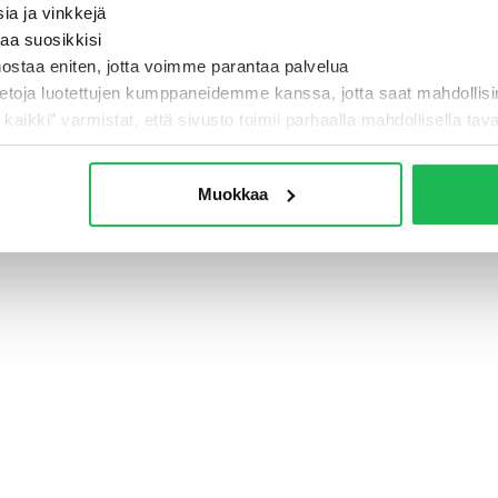
sia ja vinkkejä
taa suosikkisi
nostaa eniten, jotta voimme parantaa palvelua
- Jotain meni pi
ietoja luotettujen kumppaneidemme kanssa, jotta saat mahdollis
i kaikki” varmistat, että sivusto toimii parhaalla mahdollisella taval
TAKAISIN ETUSIVULLE
Muokkaa