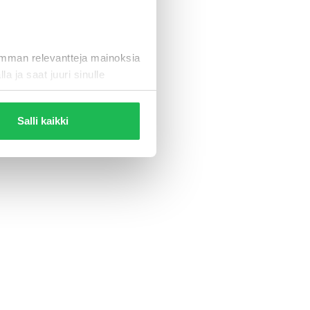
eleen
imman relevantteja mainoksia
la ja saat juuri sinulle
Salli kaikki