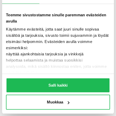
Teemme sivustostamme sinulle paremman evästeiden
avulla
Käytämme evästeitä, jotta saat juuri sinulle sopivaa
sisältöä ja tarjouksia, sivusto toimii sujuvammin ja löydät
etsimäsi helpommin. Evästeiden avulla voimme
esimerkiksi:
näyttää ajankohtaisia tarjouksia ja vinkkejä
helpottaa selaamista ja muistaa suosikkisi
analysoida, mikä sisältö kiinnostaa eniten, jotta voimme
500 - Jotain meni pieleen
parantaa palvelua
Lisäksi voimme jakaa näitä tietoja luotettujen
TAKAISIN ETUSIVULLE
kumppaneidemme kanssa, jotta saat mahdollisimman
Salli kaikki
relevantteja mainoksia ja sisältöä. Valitsemalla ”Salli
kaikki” varmistat, että sivusto toimii parhaalla
Muokkaa
mahdollisella tavalla ja saat juuri sinulle räätälöityä
hyötyä.