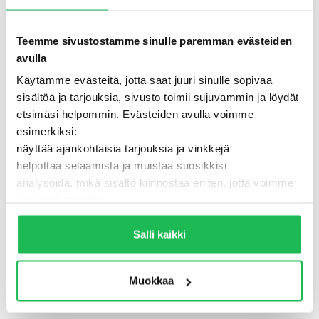
Teemme sivustostamme sinulle paremman evästeiden
avulla
Käytämme evästeitä, jotta saat juuri sinulle sopivaa
sisältöä ja tarjouksia, sivusto toimii sujuvammin ja löydät
etsimäsi helpommin. Evästeiden avulla voimme
esimerkiksi:
näyttää ajankohtaisia tarjouksia ja vinkkejä
helpottaa selaamista ja muistaa suosikkisi
analysoida, mikä sisältö kiinnostaa eniten, jotta voimme
500 - Jotain meni pieleen
parantaa palvelua
Lisäksi voimme jakaa näitä tietoja luotettujen
TAKAISIN ETUSIVULLE
kumppaneidemme kanssa, jotta saat mahdollisimman
Salli kaikki
relevantteja mainoksia ja sisältöä. Valitsemalla ”Salli
kaikki” varmistat, että sivusto toimii parhaalla
Muokkaa
mahdollisella tavalla ja saat juuri sinulle räätälöityä
hyötyä.