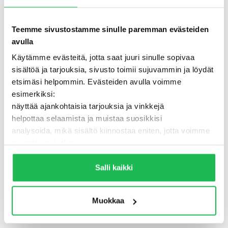
Teemme sivustostamme sinulle paremman evästeiden
avulla
Käytämme evästeitä, jotta saat juuri sinulle sopivaa
sisältöä ja tarjouksia, sivusto toimii sujuvammin ja löydät
etsimäsi helpommin. Evästeiden avulla voimme
esimerkiksi:
näyttää ajankohtaisia tarjouksia ja vinkkejä
helpottaa selaamista ja muistaa suosikkisi
analysoida, mikä sisältö kiinnostaa eniten, jotta voimme
500 - Jotain meni pieleen
parantaa palvelua
Lisäksi voimme jakaa näitä tietoja luotettujen
TAKAISIN ETUSIVULLE
kumppaneidemme kanssa, jotta saat mahdollisimman
Salli kaikki
relevantteja mainoksia ja sisältöä. Valitsemalla ”Salli
kaikki” varmistat, että sivusto toimii parhaalla
Muokkaa
mahdollisella tavalla ja saat juuri sinulle räätälöityä
hyötyä.