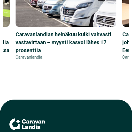
Caravanlandian heinäkuu kulki vahvasti
Car
ndia
vastavirtaan – myynti kasvoi lähes 17
joh
assa
prosenttia
Eer
Caravanlandia
Cara