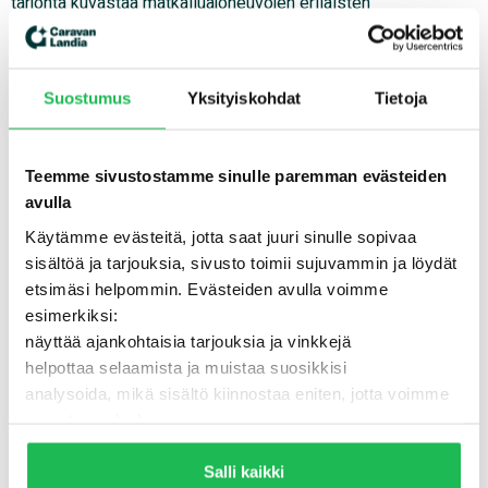
tarjonta kuvastaa matkailuajoneuvojen erilaisten
käyttäjäryhmien tarpeita – niin pariskuntien kuin suurten
perheiden.
Suostumus
Yksityiskohdat
Tietoja
Caravanlandia vahvisti
asemaansa Suomen
Teemme sivustostamme sinulle paremman evästeiden
avulla
suurimpana
Käytämme evästeitä, jotta saat juuri sinulle sopivaa
matkailuajoneuvojen
sisältöä ja tarjouksia, sivusto toimii sujuvammin ja löydät
etsimäsi helpommin. Evästeiden avulla voimme
kauppiaana
esimerkiksi:
näyttää ajankohtaisia tarjouksia ja vinkkejä
helpottaa selaamista ja muistaa suosikkisi
Caravanlandian liikevaihto kasvoi tilikauden aikana 44 %,
analysoida, mikä sisältö kiinnostaa eniten, jotta voimme
nousten 47,7 miljoonasta eurosta 68,6 miljoonaan euroon.
parantaa palvelua
Käyttökatteen kasvu oli peräti 85 %, mikä kertoo
Lisäksi voimme jakaa näitä tietoja luotettujen
liiketoiminnan vakaudesta ja yhtiön kyvystä hyödyntää
kumppaneidemme kanssa, jotta saat mahdollisimman
Salli kaikki
markkinoiden mahdollisuudet vaikeistakin olosuhteista