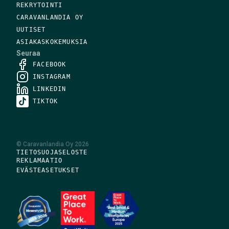
REKRYTOINTI
CARAVANLANDIA OY
UUTISET
ASIAKASKOKEMUKSIA
Seuraa
FACEBOOK
INSTAGRAM
LINKEDIN
TIKTOK
©
Caravanlandia Oy
2026
TIETOSUOJASELOSTE
REKLAMAATIO
EVÄSTEASETUKSET