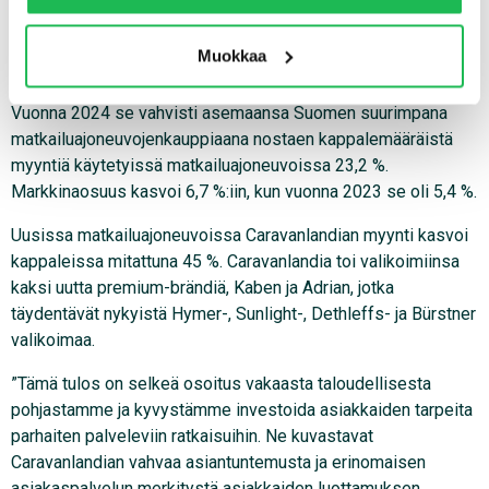
relevantteja mainoksia ja sisältöä. Valitsemalla ”Salli
huolimatta.
kaikki” varmistat, että sivusto toimii parhaalla
Muokkaa
Caravanlandia nousi vuonna 2023 Suomen suurimmaksi
mahdollisella tavalla ja saat juuri sinulle räätälöityä
matkailuajoneuvokauppiaaksi edellisen vuoden sijalta 4.
hyötyä.
Vuonna 2024 se vahvisti asemaansa Suomen suurimpana
matkailuajoneuvojenkauppiaana nostaen kappalemääräistä
myyntiä käytetyissä matkailuajoneuvoissa 23,2 %.
Markkinaosuus kasvoi 6,7 %:iin, kun vuonna 2023 se oli 5,4 %.
Uusissa matkailuajoneuvoissa Caravanlandian myynti kasvoi
kappaleissa mitattuna 45 %. Caravanlandia toi valikoimiinsa
kaksi uutta premium-brändiä, Kaben ja Adrian, jotka
täydentävät nykyistä Hymer-, Sunlight-, Dethleffs- ja Bürstner
valikoimaa.
”Tämä tulos on selkeä osoitus vakaasta taloudellisesta
pohjastamme ja kyvystämme investoida asiakkaiden tarpeita
parhaiten palveleviin ratkaisuihin. Ne kuvastavat
Caravanlandian vahvaa asiantuntemusta ja erinomaisen
asiakaspalvelun merkitystä asiakkaiden luottamuksen