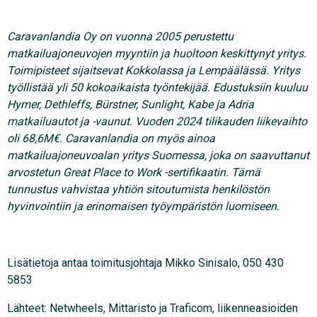
Caravanlandia Oy on vuonna 2005 perustettu
matkailuajoneuvojen myyntiin ja huoltoon keskittynyt yritys.
Toimipisteet sijaitsevat Kokkolassa ja Lempäälässä. Yritys
työllistää yli 50 kokoaikaista työntekijää. Edustuksiin kuuluu
Hymer, Dethleffs, Bürstner, Sunlight, Kabe ja Adria
matkailuautot ja -vaunut. Vuoden 2024 tilikauden liikevaihto
oli 68,6M€. Caravanlandia on myös ainoa
matkailuajoneuvoalan yritys Suomessa, joka on saavuttanut
arvostetun Great Place to Work -sertifikaatin. Tämä
tunnustus vahvistaa yhtiön sitoutumista henkilöstön
hyvinvointiin ja erinomaisen työympäristön luomiseen.
Lisätietoja antaa toimitusjohtaja Mikko Sinisalo, 050 430
5853
Lähteet: Netwheels, Mittaristo ja Traficom, liikenneasioiden