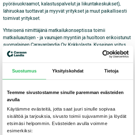
pyörävuokraamot, kalastuspalvelut ja liikuntakeskukset),
lähiruokaa tuottavat ja myyvät yritykset ja muut paikallisesti
toimivat yritykset.
Yhteisenä nimittäjänä matkailukonseptissa toimii
matkailuautojen - ja vaunujen myyntiin ja huoltoon erikoistunut
suomalainen Caravanlandia Oy Kokkolasta. Kyseinen yritys
toimii konseptin toteuttajana ja ohjaajana. Caravanlandian
tuotteet ja palvelut mahdollistavat konseptin ydinlogistiikan,
jonka avulla matkailijat siirtyvät palveluntarjoajalta toiselle
Suostumus
Yksityiskohdat
Tietoja
joko ostetulla tai vuokratulla ajoneuvolla. Siirtymisten tueksi
on tarkoitus luoda digitaalinen ratkaisu, jonka avulla matkailija
suunnittelee matkareittinsä ja saa siten myös yhteyden
Teemme sivustostamme sinulle paremman evästeiden
verkoston palvelutarjoajiin.
avulla
Käytämme evästeitä, jotta saat juuri sinulle sopivaa
sisältöä ja tarjouksia, sivusto toimii sujuvammin ja löydät
etsimäsi helpommin. Evästeiden avulla voimme
esimerkiksi: