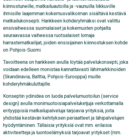
kiinnostuneille, matkailuautoilla ja -vaunuilla liikkuville
ihmisille laajemman kokemusvalikoiman sisältävä kestävä
matkailukonsepti. Hankkeen kohderyhmäksi ovat valittu
ensivaiheessa suomalaiset ja kokemusten pohjalta
seuraavassa vaiheessa ruotsalaiset lomaja
harrastematkailijat, joiden ensisijainen kiinnostuksen kohde
on Pohjois-Suomi.
Tavoitteena on hankkeen avulla löytää palvelukonsepti, joka
voidaan edelleen monistaa kannattavasti lähimarkkinoiden
(Skandinavia, Balttia, Pohjois-Eurooppa) muille
kohderyhmäkuluttajille.
Konseptin ydinidea on luoda palvelumuotoilun (service
design) avulla monimuotoisiapalveluketjuja verkottamalla
erityyppisiä matkailupalveluja tarjoavia yrityksiä, joita
yhdistää kestävän kehityksen periaatteet ja lähipalvelujen
hyödyntäminen. Tällaisia yrityksiä ovat mm. erilaisia
aktiviteetteja ja luontoelämyksiä tarjoavat yritykset (mm.