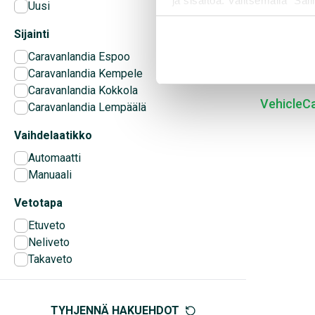
ja sisältöä. Valitsemalla ”Sall
Uusi
räätälöityä hyötyä.
2026
0 km
A
Sijainti
2.2 Mjet 14
Caravanlandia Espoo
EDITION ER
Caravanlandia Kempele
Caravanlandia Kokkola
VehicleC
Caravanlandia Lempäälä
Vaihdelaatikko
Automaatti
Manuaali
Vetotapa
Etuveto
Neliveto
Takaveto
TYHJENNÄ HAKUEHDOT