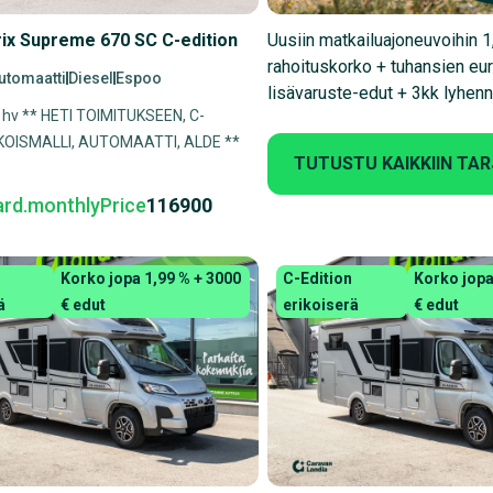
rix Supreme 670 SC C-edition
Uusiin matkailuajoneuvoihin 
rahoituskorko + tuhansien eu
utomaatti
Diesel
Espoo
lisävaruste-edut + 3kk lyhen
0 hv ** HETI TOIMITUKSEEN, C-
IKOISMALLI, AUTOMAATTI, ALDE **
TUTUSTU KAIKKIIN TA
ard.monthlyPrice
116900
Korko jopa 1,99 % + 3000
C-Edition
Korko jopa
ä
€ edut
erikoiserä
€ edut