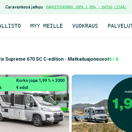
Caravankesä jatkuu
RAHOITUSKORKO JOPA 1,99% - KATSO LISÄÄ!
ALLISTO
MYY MEILLE
VUOKRAUS
PALVELU
rix Supreme 670 SC C-edition - Matkailuajoneuvot
6 / 6
Korko jopa 1,99 % + 3000
ä
€ edut