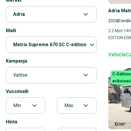
Merkki
Adria Mat
Adria
2026
0 km
A
Malli
2.2 Mjet 14
EDITION ER
Matrix Supreme 670 SC C-edition
VehicleC
Kampanja
C-Edition
Valitse
erikoiser
Vuosimalli
Min.
Max.
Hinta