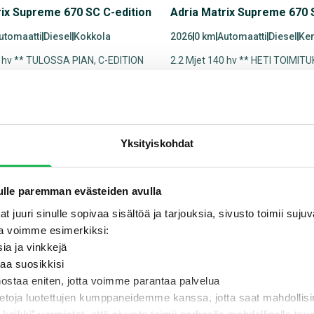
rix Supreme 670 SC C-edition
Adria Matrix Supreme 670 
utomaatti
Diesel
Kokkola
2026
0 km
Automaatti
Diesel
Ke
0 hv ** TULOSSA PIAN, C-EDITION
2.2 Mjet 140 hv ** HETI TOIMITU
LI, AUTOMAATTI, ALDE **
EDITION ERIKOISMALLI, AUTOMA
ard.monthlyPrice
116900
VehicleCard.monthlyPric
Yksityiskohdat
Korko jopa 1,99 % + 3000
ä
€ edut
lle paremman evästeiden avulla
t juuri sinulle sopivaa sisältöä ja tarjouksia, sivusto toimii suj
a voimme esimerkiksi:
sia ja vinkkejä
taa suosikkisi
nostaa eniten, jotta voimme parantaa palvelua
ietoja luotettujen kumppaneidemme kanssa, jotta saat mahdollis
rix Supreme 670 SC C-edition
Käytettyihin matkailuajoneuvo