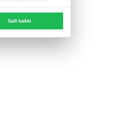
la ja saat juuri sinulle
svapaa
Salli kaikki
RJOUKSIIMME