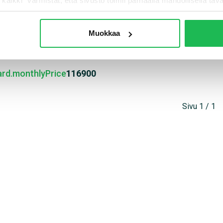
i kaikki” varmistat, että sivusto toimii parhaalla mahdollisella taval
rahoituskorko + 3kk lyhenny
utomaatti
Diesel
Kempele
0 hv ** HETI TOIMITUKSEEN, C-
Muokkaa
TUTUSTU KAIKKIIN TA
IKOISMALLI, AUTOMAATTI, ALDE **
ard.monthlyPrice
116900
Sivu 1 / 1