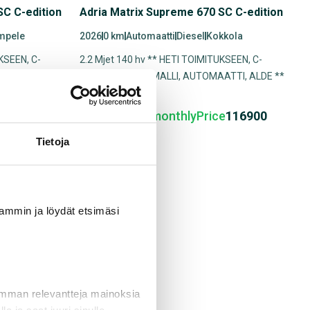
SC C-edition
Adria Matrix Supreme 670 SC C-edition
mpele
2026
0 km
Automaatti
Diesel
Kokkola
KSEEN, C-
2.2 Mjet 140 hv ** HETI TOIMITUKSEEN, C-
ATTI, ALDE **
EDITION ERIKOISMALLI, AUTOMAATTI, ALDE **
e
116900
VehicleCard.monthlyPrice
116900
Tietoja
uvammin ja löydät etsimäsi
imman relevantteja mainoksia
ihin 2,99 %