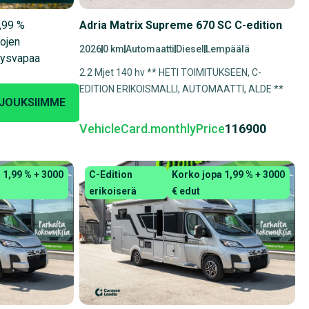
1,99 %
Adria Matrix Supreme 670 SC C-edition
rojen
2026
0 km
Automaatti
Diesel
Lempäälä
nysvapaa
2.2 Mjet 140 hv ** HETI TOIMITUKSEEN, C-
EDITION ERIKOISMALLI, AUTOMAATTI, ALDE **
RJOUKSIIMME
VehicleCard.monthlyPrice
116900
 1,99 % + 3000
C-Edition
Korko jopa 1,99 % + 3000
erikoiserä
€ edut