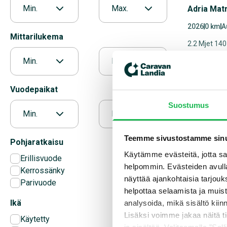
Min.
Max.
Adria Mat
2026
0 km
A
Mittarilukema
2.2 Mjet 14
ERIKOISMAL
Min.
Max.
VehicleC
Vuodepaikat
Suostumus
Min.
Max.
C-Edition
erikoiser
Teemme sivustostamme sinu
Pohjaratkaisu
Käytämme evästeitä, jotta saa
Erillisvuode
helpommin. Evästeiden avull
Kerrossänky
näyttää ajankohtaisia tarjouk
Parivuode
helpottaa selaamista ja muis
Ikä
analysoida, mikä sisältö kiin
Lisäksi voimme jakaa näitä t
Käytetty
Adria Mat