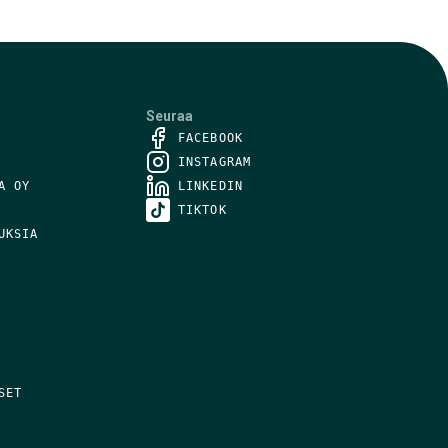
Seuraa
FACEBOOK
INSTAGRAM
A OY
LINKEDIN
TIKTOK
UKSIA
SET