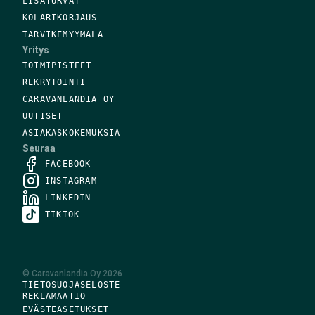
LISÄTURVAT
KOLARIKORJAUS
TARVIKEMYYMÄLÄ
Yritys
TOIMIPISTEET
REKRYTOINTI
CARAVANLANDIA OY
UUTISET
ASIAKASKOKEMUKSIA
Seuraa
FACEBOOK
INSTAGRAM
LINKEDIN
TIKTOK
©
Caravanlandia Oy
2026
TIETOSUOJASELOSTE
REKLAMAATIO
EVÄSTEASETUKSET