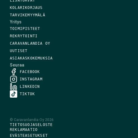
LISÄTURVAT
KOLARIKORJAUS
TARVIKEMYYMÄLÄ
Yritys
TOIMIPISTEET
REKRYTOINTI
CARAVANLANDIA OY
UUTISET
ASIAKASKOKEMUKSIA
Seuraa
FACEBOOK
INSTAGRAM
LINKEDIN
TIKTOK
©
Caravanlandia Oy
2026
TIETOSUOJASELOSTE
REKLAMAATIO
EVÄSTEASETUKSET