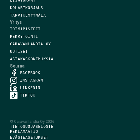
LISÄTURVAT
KOLARIKORJAUS
TARVIKEMYYMÄLÄ
Yritys
TOIMIPISTEET
REKRYTOINTI
CARAVANLANDIA OY
UUTISET
ASIAKASKOKEMUKSIA
Seuraa
FACEBOOK
INSTAGRAM
LINKEDIN
TIKTOK
©
Caravanlandia Oy
2026
TIETOSUOJASELOSTE
REKLAMAATIO
EVÄSTEASETUKSET