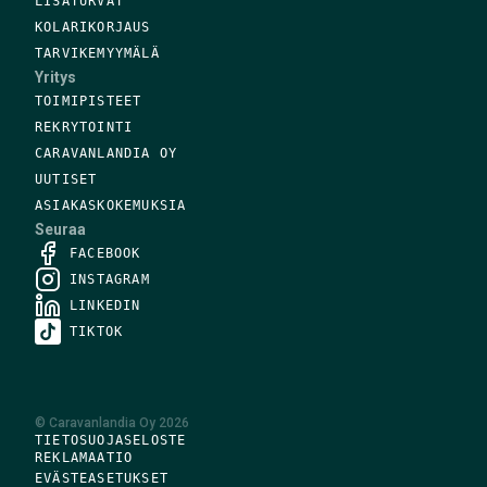
LISÄTURVAT
KOLARIKORJAUS
TARVIKEMYYMÄLÄ
Yritys
TOIMIPISTEET
REKRYTOINTI
CARAVANLANDIA OY
UUTISET
ASIAKASKOKEMUKSIA
Seuraa
FACEBOOK
INSTAGRAM
LINKEDIN
TIKTOK
©
Caravanlandia Oy
2026
TIETOSUOJASELOSTE
REKLAMAATIO
EVÄSTEASETUKSET