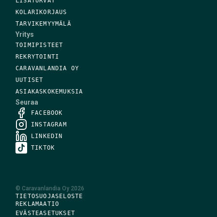
LISÄTURVAT
KOLARIKORJAUS
TARVIKEMYYMÄLÄ
Yritys
TOIMIPISTEET
REKRYTOINTI
CARAVANLANDIA OY
UUTISET
ASIAKASKOKEMUKSIA
Seuraa
FACEBOOK
INSTAGRAM
LINKEDIN
TIKTOK
©
Caravanlandia Oy
2026
TIETOSUOJASELOSTE
REKLAMAATIO
EVÄSTEASETUKSET