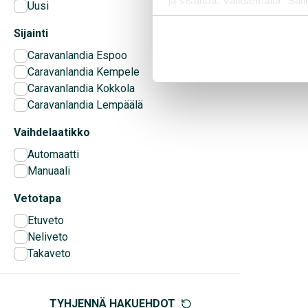
ja sisältöä. Valitsemalla ”Sall
Uusi
räätälöityä hyötyä.
Sijainti
Caravanlandia Espoo
Caravanlandia Kempele
Caravanlandia Kokkola
Caravanlandia Lempäälä
Vaihdelaatikko
Automaatti
Manuaali
Vetotapa
Etuveto
Neliveto
Takaveto
TYHJENNÄ HAKUEHDOT