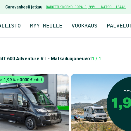
Caravankesä jatkuu
RAHOITUSKORKO JOPA 1,99% - KATSO LISÄÄ!
ALLISTO
MYY MEILLE
VUOKRAUS
PALVELU
liff 600 Adventure RT - Matkailuajoneuvot
1 / 1
a 1,99 % + 3000 € edut