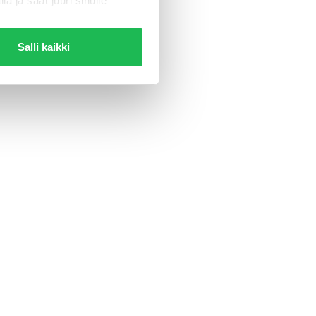
la ja saat juuri sinulle
Salli kaikki