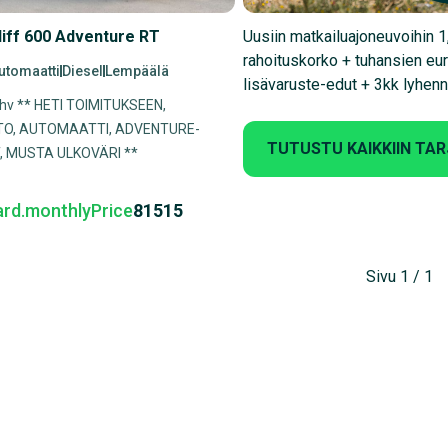
liff 600 Adventure RT
Uusiin matkailuajoneuvoihin 
rahoituskorko + tuhansien eu
utomaatti
Diesel
Lempäälä
lisävaruste-edut + 3kk lyhen
0hv ** HETI TOIMITUKSEEN,
O, AUTOMAATTI, ADVENTURE-
TUTUSTU KAIKKIIN TA
 MUSTA ULKOVÄRI **
ard.monthlyPrice
81515
Sivu 1 / 1