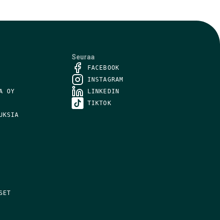
Seuraa
FACEBOOK
INSTAGRAM
A OY
LINKEDIN
TIKTOK
UKSIA
SET