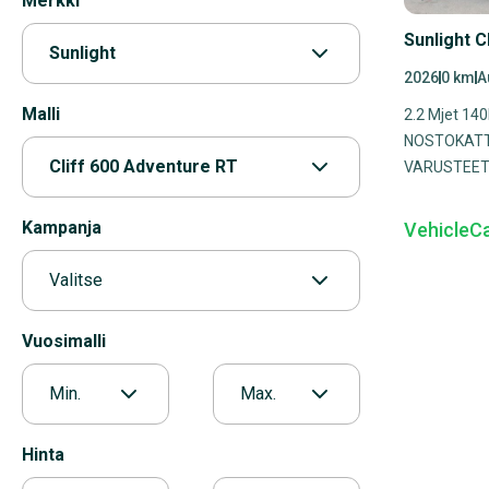
Merkki
Sunlight C
Sunlight
2026
0 km
A
Malli
2.2 Mjet 14
NOSTOKATT
Cliff 600 Adventure RT
VARUSTEET,
Kampanja
VehicleC
Valitse
Vuosimalli
Min.
Max.
Hinta