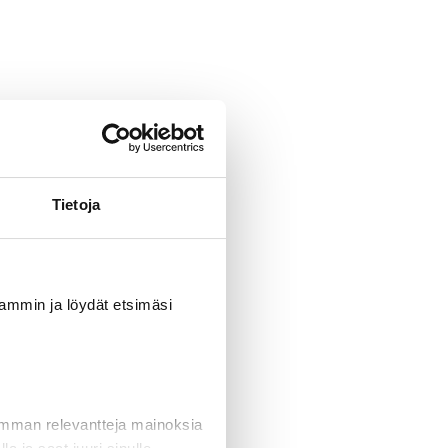
Tietoja
uvammin ja löydät etsimäsi
imman relevantteja mainoksia