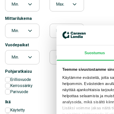
Min.
Max.
Mittarilukema
Min.
Max.
Vuodepaikat
Suostumus
Min.
Max.
Teemme sivustostamme sinu
Pohjaratkaisu
Käytämme evästeitä, jotta saa
Erillisvuode
helpommin. Evästeiden avull
Kerrossänky
näyttää ajankohtaisia tarjouk
Parivuode
helpottaa selaamista ja muis
Ikä
analysoida, mikä sisältö kiin
Lisäksi voimme jakaa näitä t
Käytetty