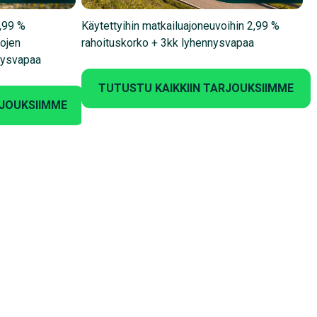
1,99 %
Käytettyihin matkailuajoneuvoihin 2,99 %
rojen
rahoituskorko + 3kk lyhennysvapaa
nysvapaa
TUTUSTU KAIKKIIN TARJOUKSIIMME
RJOUKSIIMME