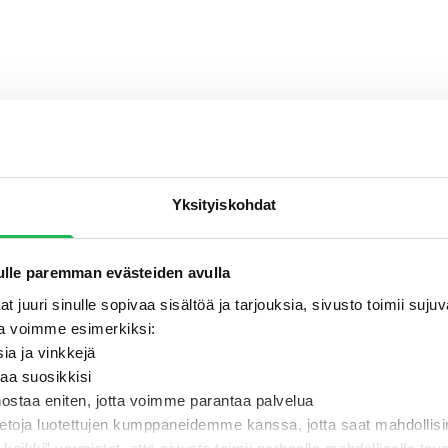
Yksityiskohdat
lle paremman evästeiden avulla
t juuri sinulle sopivaa sisältöä ja tarjouksia, sivusto toimii suj
a voimme esimerkiksi:
sia ja vinkkejä
taa suosikkisi
nostaa eniten, jotta voimme parantaa palvelua
ietoja luotettujen kumppaneidemme kanssa, jotta saat mahdollis