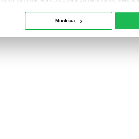
i kaikki” varmistat, että sivusto toimii parhaalla mahdollisella taval
Muokkaa