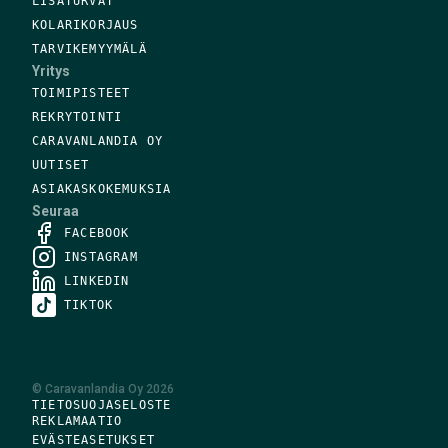
LISÄTURVAT
KOLARIKORJAUS
TARVIKEMYYMÄLÄ
Yritys
TOIMIPISTEET
REKRYTOINTI
CARAVANLANDIA OY
UUTISET
ASIAKASKOKEMUKSIA
Seuraa
FACEBOOK
INSTAGRAM
LINKEDIN
TIKTOK
©
Caravanlandia Oy
2026
TIETOSUOJASELOSTE
REKLAMAATIO
EVÄSTEASETUKSET