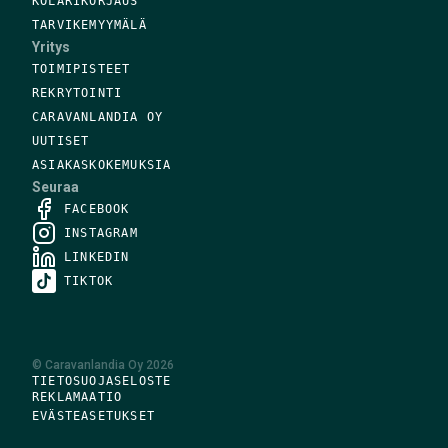
KOLARIKORJAUS
TARVIKEMYYMÄLÄ
Yritys
TOIMIPISTEET
REKRYTOINTI
CARAVANLANDIA OY
UUTISET
ASIAKASKOKEMUKSIA
Seuraa
FACEBOOK
INSTAGRAM
LINKEDIN
TIKTOK
©
Caravanlandia Oy
2026
TIETOSUOJASELOSTE
REKLAMAATIO
EVÄSTEASETUKSET