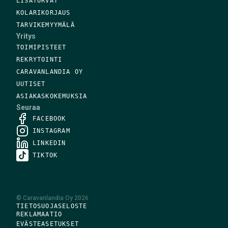
LISÄTURVAT
KOLARIKORJAUS
TARVIKEMYYMÄLÄ
Yritys
TOIMIPISTEET
REKRYTOINTI
CARAVANLANDIA OY
UUTISET
ASIAKASKOKEMUKSIA
Seuraa
FACEBOOK
INSTAGRAM
LINKEDIN
TIKTOK
©
Caravanlandia Oy
2026
TIETOSUOJASELOSTE
REKLAMAATIO
EVÄSTEASETUKSET