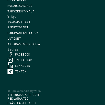
LISÄTURVAT
KOLARIKORJAUS
TARVIKEMYYMÄLÄ
Yritys
TOIMIPISTEET
REKRYTOINTI
CARAVANLANDIA OY
UUTISET
ASIAKASKOKEMUKSIA
Seuraa
FACEBOOK
INSTAGRAM
LINKEDIN
TIKTOK
©
Caravanlandia Oy
2026
TIETOSUOJASELOSTE
REKLAMAATIO
EVÄSTEASETUKSET