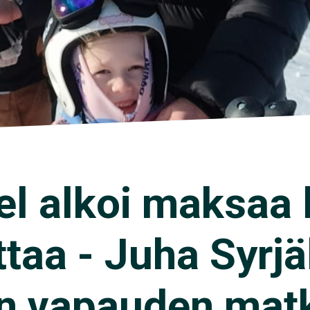
l alkoi maksaa li
ittaa - Juha Syrj
en vapauden mat