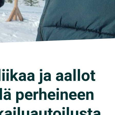
ikaa ja aallot
älä perheineen
kailuautoilusta