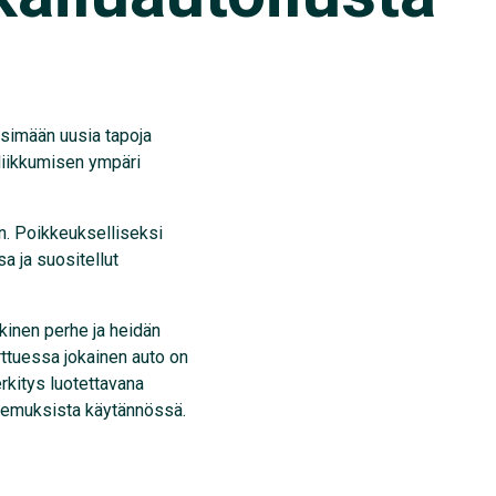
tsimään uusia tapoja
 liikkumisen ympäri
n. Poikkeukselliseksi
a ja suositellut
kinen perhe ja heidän
ttuessa jokainen auto on
rkitys luotettavana
kemuksista käytännössä.