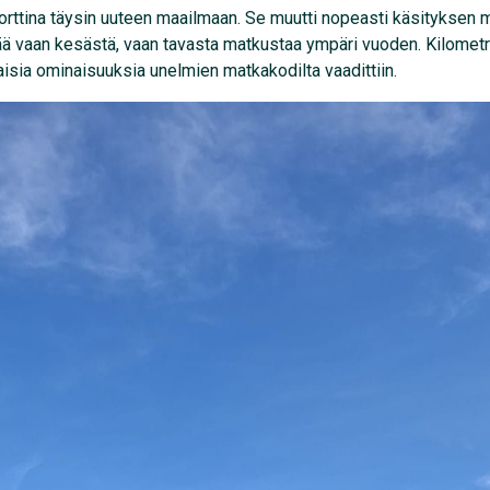
rttina täysin uuteen maailmaan. Se muutti nopeasti käsityksen m
nää vaan kesästä, vaan tavasta matkustaa ympäri vuoden. Kilometr
isia ominaisuuksia unelmien matkakodilta vaadittiin.