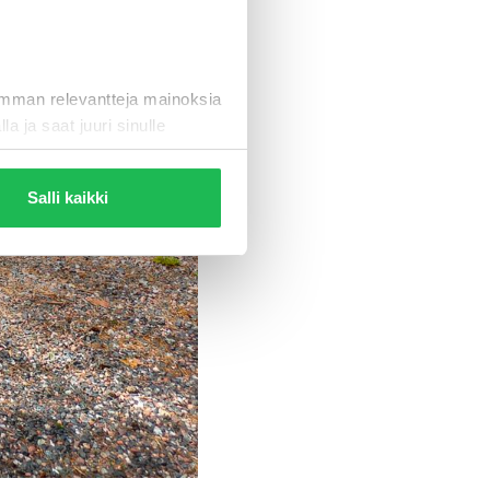
imman relevantteja mainoksia
la ja saat juuri sinulle
Salli kaikki