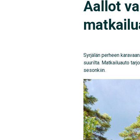
Aallot va
matkailu
Syrjälän perheen karavaana
suurilta. Matkailuauto tarj
sesonkiin.