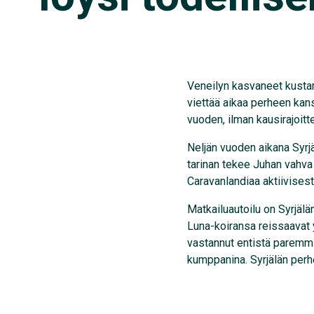
Veneilyn kasvaneet kustan
viettää aikaa perheen kans
vuoden, ilman kausirajoitte
Neljän vuoden aikana Syrj
tarinan tekee Juhan vahva
Caravanlandiaa aktiivisest
Matkailuautoilu on Syrjäl
Luna-koiransa reissaavat 
vastannut entistä paremmi
kumppanina. Syrjälän per