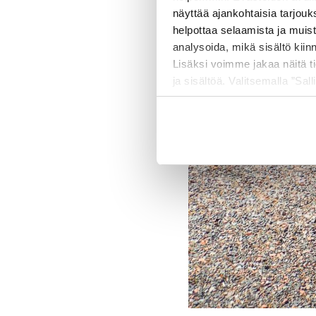
näyttää ajankohtaisia tarjouk
helpottaa selaamista ja muis
analysoida, mikä sisältö kiin
Lisäksi voimme jakaa näitä t
ja sisältöä. Valitsemalla ”Sall
räätälöityä hyötyä.