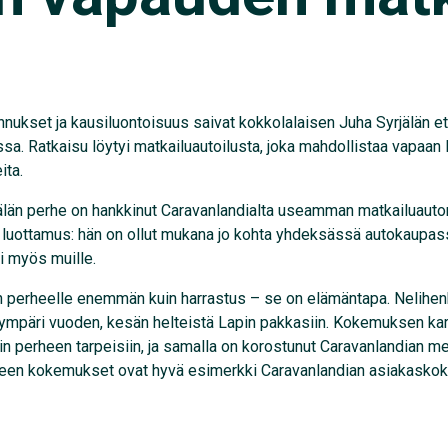
nukset ja kausiluontoisuus saivat kokkolalaisen Juha Syrjälän e
sa. Ratkaisu löytyi matkailuautoilusta, joka mahdollistaa vapaan
ita.
älän perhe on hankkinut Caravanlandialta useamman matkailuauto
 luottamus: hän on ollut mukana jo kohta yhdeksässä autokaupass
i myös muille.
än perheelle enemmän kuin harrastus – se on elämäntapa. Nelihen
ympäri vuoden, kesän helteistä Lapin pakkasiin. Kokemuksen kar
n perheen tarpeisiin, ja samalla on korostunut Caravanlandian me
heen kokemukset ovat hyvä esimerkki Caravanlandian asiakasko