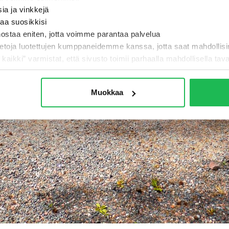
sia ja vinkkejä
taa suosikkisi
nostaa eniten, jotta voimme parantaa palvelua
ietoja luotettujen kumppaneidemme kanssa, jotta saat mahdollis
i kaikki” varmistat, että sivusto toimii parhaalla mahdollisella taval
Muokkaa