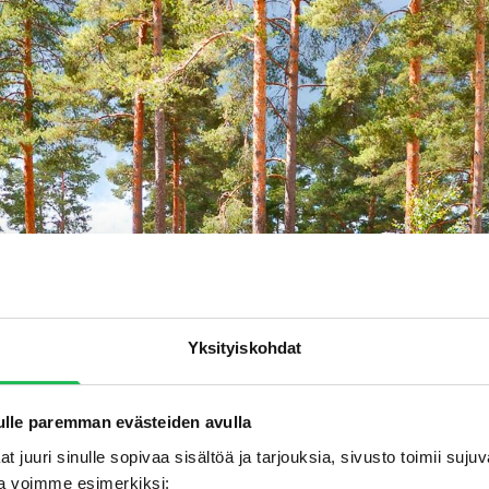
Yksityiskohdat
lle paremman evästeiden avulla
t juuri sinulle sopivaa sisältöä ja tarjouksia, sivusto toimii suj
a voimme esimerkiksi: