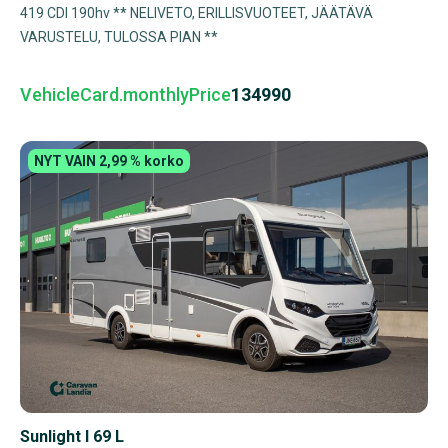
419 CDI 190hv ** NELIVETO, ERILLISVUOTEET, JÄÄTÄVÄ
VARUSTELU, TULOSSA PIAN **
VehicleCard.monthlyPrice
134990
NYT VAIN 2,99 % korko
Sunlight I 69 L