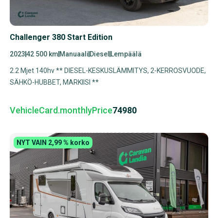
Challenger 380 Start Edition
2023
42 500 km
Manuaali
Diesel
Lempäälä
2.2 Mjet 140hv ** DIESEL-KESKUSLÄMMITYS, 2-KERROSVUODE,
SÄHKÖ-HUBBET, MARKIISI **
VehicleCard.monthlyPrice
74980
NYT VAIN 2,99 % korko