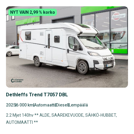
NYT VAIN 2,99 % korko
Dethleffs Trend T7057 DBL
2025
6 000 km
Automaatti
Diesel
Lempäälä
2.2 Mjet 140hv ** ALDE, SAAREKEVUODE, SÄHKÖ-HUBBET,
AUTOMAATTI **