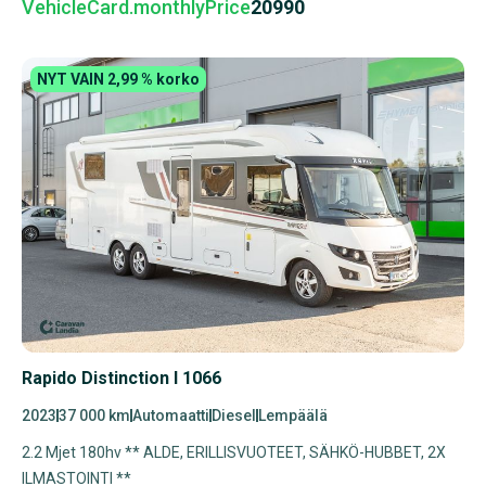
VehicleCard.monthlyPrice
20990
NYT VAIN 2,99 % korko
Rapido Distinction I 1066
2023
37 000 km
Automaatti
Diesel
Lempäälä
2.2 Mjet 180hv ** ALDE, ERILLISVUOTEET, SÄHKÖ-HUBBET, 2X
ILMASTOINTI **