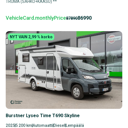
TRUMA (SÄHKÖ+KAASU) **
VehicleCard.monthlyPrice
86990
87890
NYT VAIN 2,99 % korko
Burstner Lyseo Time T690 Skyline
2025
5 200 km
Automaatti
Diesel
Lempäälä