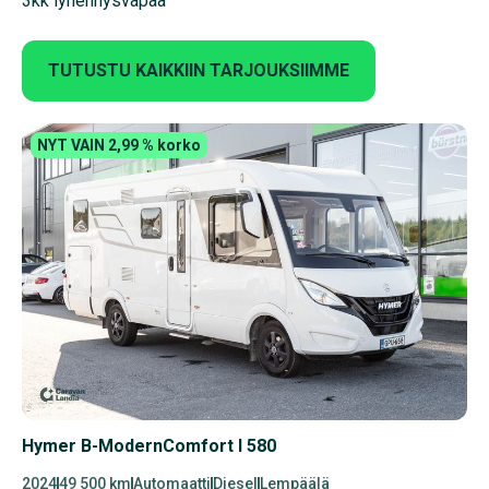
3kk lyhennysvapaa
TUTUSTU KAIKKIIN TARJOUKSIIMME
NYT VAIN 2,99 % korko
Hymer B-ModernComfort I 580
2024
49 500 km
Automaatti
Diesel
Lempäälä