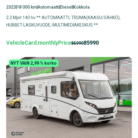
2023
18 000 km
Automaatti
Diesel
Kokkola
2.2 Mjet 140 hv ** AUTOMAATTI, TRUMA(KAASU/SÄHKÖ),
HUBBET-LASKUVUODE, MULTIMEDIAKESKUS **
VehicleCard.monthlyPrice
85990
86990
NYT VAIN 2,99 % korko