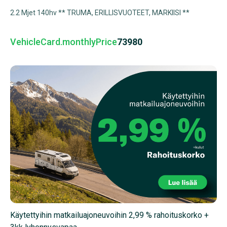
2.2 Mjet 140hv ** TRUMA, ERILLISVUOTEET, MARKIISI **
VehicleCard.monthlyPrice
73980
Käytettyihin matkailuajoneuvoihin 2,99 % rahoituskorko +