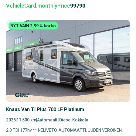
VehicleCard.monthlyPrice
99790
NYT VAIN 2,99 % korko
Knaus Van TI Plus 700 LF Platinum
2025
11 500 km
Automaatti
Diesel
Kokkola
2.0 TDI 177hv ** NELIVETO, AUTOMAATTI, UUDEN VEROINEN,