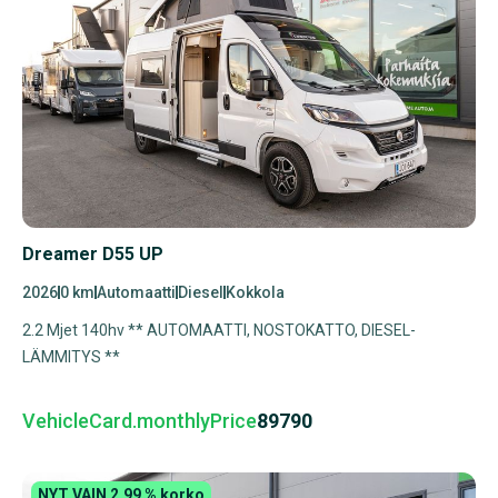
Dreamer D55 UP
2026
0 km
Automaatti
Diesel
Kokkola
2.2 Mjet 140hv ** AUTOMAATTI, NOSTOKATTO, DIESEL-
LÄMMITYS **
VehicleCard.monthlyPrice
89790
NYT VAIN 2,99 % korko