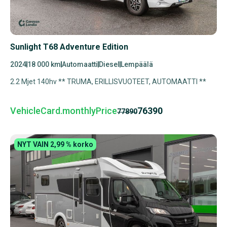
Sunlight T68 Adventure Edition
2024
18 000 km
Automaatti
Diesel
Lempäälä
2.2 Mjet 140hv ** TRUMA, ERILLISVUOTEET, AUTOMAATTI **
VehicleCard.monthlyPrice
76390
77890
NYT VAIN 2,99 % korko