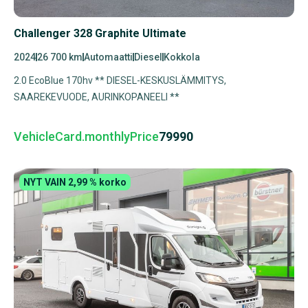
Challenger 328 Graphite Ultimate
2024
26 700 km
Automaatti
Diesel
Kokkola
2.0 EcoBlue 170hv ** DIESEL-KESKUSLÄMMITYS,
SAAREKEVUODE, AURINKOPANEELI **
VehicleCard.monthlyPrice
79990
NYT VAIN 2,99 % korko