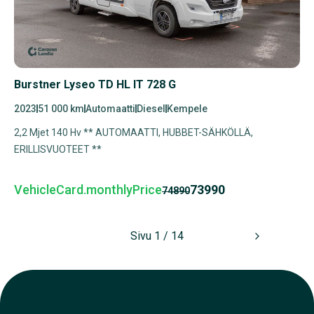
Burstner Lyseo TD HL IT 728 G
2023
51 000 km
Automaatti
Diesel
Kempele
2,2 Mjet 140 Hv ** AUTOMAATTI, HUBBET-SÄHKÖLLÄ,
ERILLISVUOTEET **
VehicleCard.monthlyPrice
73990
74890
Sivu 1 / 14