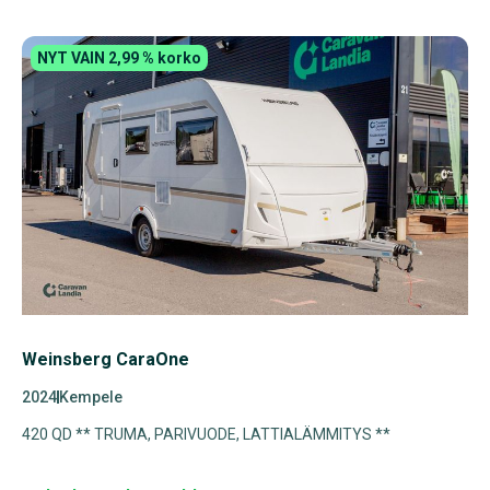
NYT VAIN 2,99 % korko
Weinsberg CaraOne
2024
Kempele
420 QD ** TRUMA, PARIVUODE, LATTIALÄMMITYS **