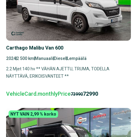
Carthago Malibu Van 600
2024
2 500 km
Manuaali
Diesel
Lempäälä
2.2 Mjet 140 hv ** VÄHÄN AJETTU, TRUMA, TODELLA
NÄYTTÄVÄ, ERIKOISVANTEET **
VehicleCard.monthlyPrice
72990
73990
NYT VAIN 2,99 % korko