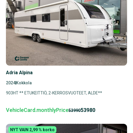
Adria Alpina
2024
Kokkola
903HT ** ETUKEITTIÖ, 2-KERROSVUOTEET, ALDE**
VehicleCard.monthlyPrice
53980
53990
NYT VAIN 2,99 % korko