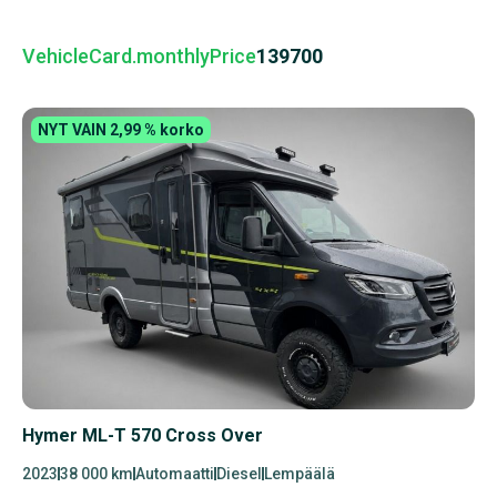
VehicleCard.monthlyPrice
139700
NYT VAIN 2,99 % korko
Hymer ML-T 570 Cross Over
2023
38 000 km
Automaatti
Diesel
Lempäälä