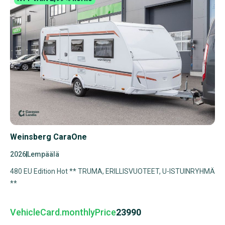
Weinsberg CaraOne
2026
Lempäälä
480 EU Edition Hot ** TRUMA, ERILLISVUOTEET, U-ISTUINRYHMÄ
**
VehicleCard.monthlyPrice
23990