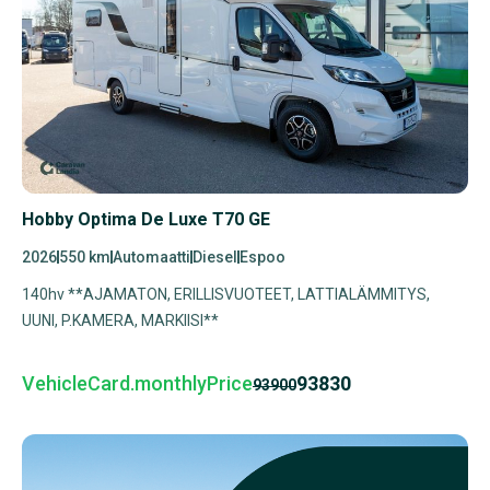
Hobby Optima De Luxe T70 GE
2026
550 km
Automaatti
Diesel
Espoo
140hv **AJAMATON, ERILLISVUOTEET, LATTIALÄMMITYS,
UUNI, P.KAMERA, MARKIISI**
VehicleCard.monthlyPrice
93830
93900