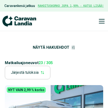
Caravankesä jatkuu
RAHOITUSKORKO JOPA 1,99% - KATSO LISÄÄ!
Ava
NÄYTÄ HAKUEHDOT
Matkailuajoneuvot
23 / 305
Järjestä tuloksia
NYT VAIN 2,99 % korko