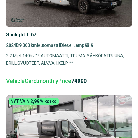
Sunlight T 67
2024
39 000 km
Automaatti
Diesel
Lempäälä
2.2 Mjet 140hv ** AUTOMAATTI, TRUMA-SÄHKÖPATRUUNA,
ERILLISVUOTEET, ALV.VÄH.KELP **
VehicleCard.monthlyPrice
74990
NYT VAIN 2,99 % korko