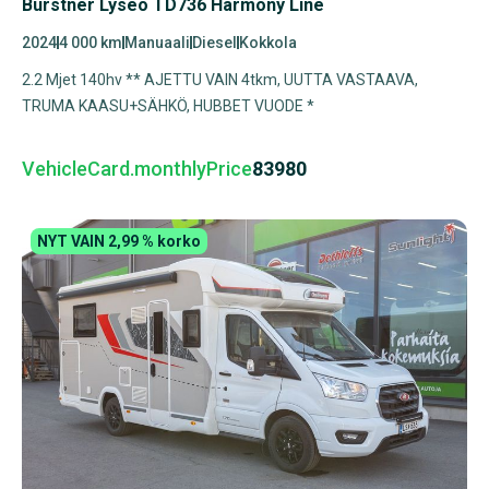
Burstner Lyseo TD736 Harmony Line
2024
4 000 km
Manuaali
Diesel
Kokkola
2.2 Mjet 140hv ** AJETTU VAIN 4tkm, UUTTA VASTAAVA,
TRUMA KAASU+SÄHKÖ, HUBBET VUODE *
VehicleCard.monthlyPrice
83980
NYT VAIN 2,99 % korko