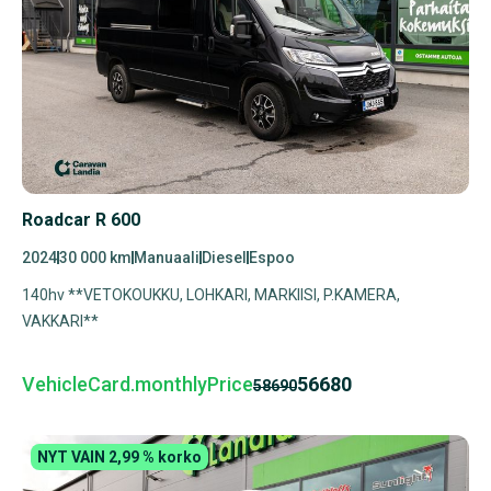
Roadcar R 600
2024
30 000 km
Manuaali
Diesel
Espoo
140hv **VETOKOUKKU, LOHKARI, MARKIISI, P.KAMERA,
VAKKARI**
VehicleCard.monthlyPrice
56680
58690
NYT VAIN 2,99 % korko