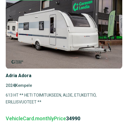
Adria Adora
2024
Kempele
613 HT ** HETI TOIMITUKSEEN, ALDE, ETUKEITTIÖ,
ERILLISVUOTEET **
VehicleCard.monthlyPrice
34990