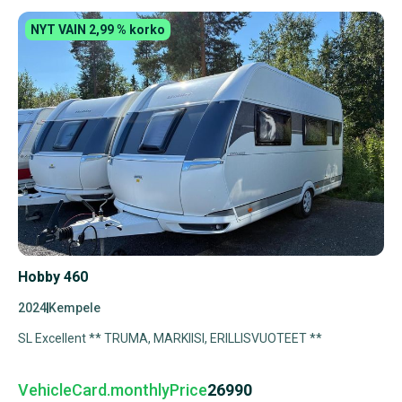
NYT VAIN 2,99 % korko
Hobby 460
2024
Kempele
SL Excellent ** TRUMA, MARKIISI, ERILLISVUOTEET **
VehicleCard.monthlyPrice
26990