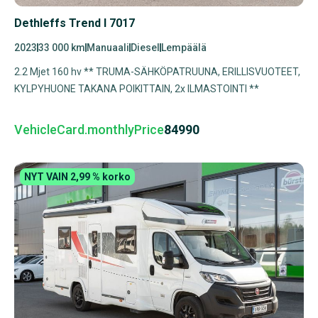
Dethleffs Trend I 7017
2023
33 000 km
Manuaali
Diesel
Lempäälä
2.2 Mjet 160 hv ** TRUMA-SÄHKÖPATRUUNA, ERILLISVUOTEET,
KYLPYHUONE TAKANA POIKITTAIN, 2x ILMASTOINTI **
VehicleCard.monthlyPrice
84990
NYT VAIN 2,99 % korko