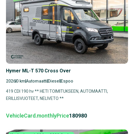
Hymer ML-T 570 Cross Over
2026
0 km
Automaatti
Diesel
Espoo
419 CDI 190 hv ** HETI TOIMITUKSEEN, AUTOMAATTI,
ERILLISVUOTEET, NELIVETO **
VehicleCard.monthlyPrice
180980