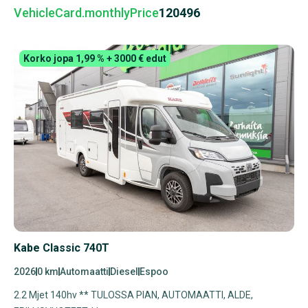
VehicleCard.monthlyPrice
120496
Korko jopa 1,99 % + 3000 € edut
Kabe Classic 740T
2026
0 km
Automaatti
Diesel
Espoo
2.2 Mjet 140hv ** TULOSSA PIAN, AUTOMAATTI, ALDE,