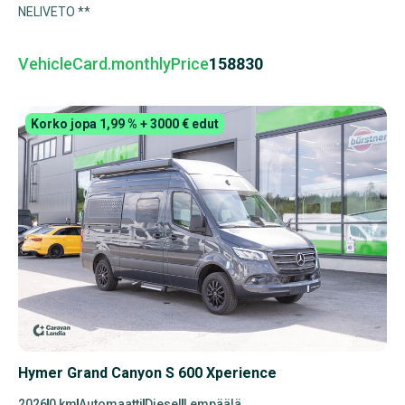
NELIVETO **
VehicleCard.monthlyPrice
158830
Korko jopa 1,99 % + 3000 € edut
Hymer Grand Canyon S 600 Xperience
2026
0 km
Automaatti
Diesel
Lempäälä