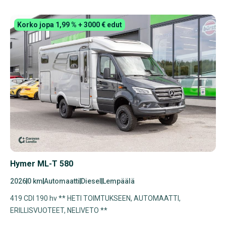
Korko jopa 1,99 % + 3000 € edut
Hymer ML-T 580
2026
0 km
Automaatti
Diesel
Lempäälä
419 CDI 190 hv ** HETI TOIMTUKSEEN, AUTOMAATTI,
ERILLISVUOTEET, NELIVETO **