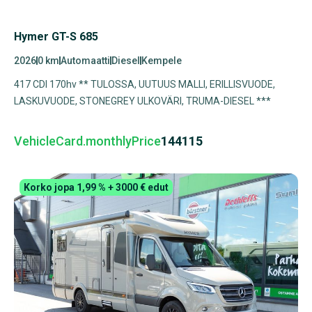
Hymer GT-S 685
2026
0 km
Automaatti
Diesel
Kempele
417 CDI 170hv ** TULOSSA, UUTUUS MALLI, ERILLISVUODE,
LASKUVUODE, STONEGREY ULKOVÄRI, TRUMA-DIESEL ***
VehicleCard.monthlyPrice
144115
Korko jopa 1,99 % + 3000 € edut