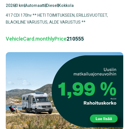
2026
0 km
Automaatti
Diesel
Kokkola
417 CDI 170hv ** HETI TOIMITUKSEEN, ERILLISVUOTEET,
BLACKLINE VARUSTUS, ALDE VARUSTUS **
VehicleCard.monthlyPrice
210555