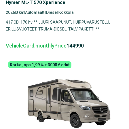
Hymer ML-T 570 Xperience
2026
0 km
Automaatti
Diesel
Kokkola
417 CDI 170 hv ** JUURI SAAPUNUT, HUIPPUVARUSTELU,
ERILLISVUOTEET, TRUMA-DIESEL, TALVIPAKETTI **
VehicleCard.monthlyPrice
144990
Korko jopa 1,99 % + 3000 € edut