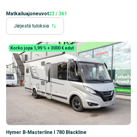
Matkailuajoneuvot
23 / 361
Järjestä tuloksia
Korko jopa 1,99 % + 3000 € edut
Hymer B-Masterline I 780 Blackline