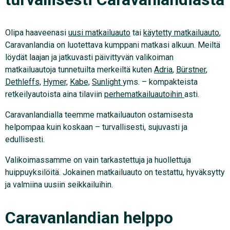
Olipa haaveenasi
uusi matkailuauto
tai
käytetty matkailuauto
,
Caravanlandia on luotettava kumppani matkasi alkuun. Meiltä
löydät laajan ja jatkuvasti päivittyvän valikoiman
matkailuautoja tunnetuilta merkeiltä kuten
Adria
,
Bürstner
,
Dethleffs,
Hymer,
Kabe,
Sunlight
yms. – kompakteista
retkeilyautoista aina tilaviin
perhematkailuautoihin
asti.
Caravanlandialla teemme matkailuauton ostamisesta
helpompaa kuin koskaan – turvallisesti, sujuvasti ja
edullisesti.
Valikoimassamme on vain tarkastettuja ja huollettuja
huippuyksilöitä. Jokainen matkailuauto on testattu, hyväksytty
ja valmiina uusiin seikkailuihin.
Caravanlandian helppo