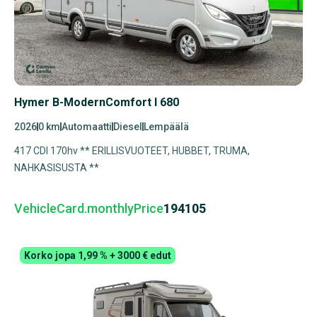
Hymer B-ModernComfort I 680
2026
0 km
Automaatti
Diesel
Lempäälä
417 CDI 170hv ** ERILLISVUOTEET, HUBBET, TRUMA,
NAHKASISUSTA **
VehicleCard.monthlyPrice
194105
Korko jopa 1,99 % + 3000 € edut