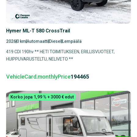
Hymer ML-T 580 CrossTrail
2026
0 km
Automaatti
Diesel
Lempäälä
419 CDI 190hv ** HETI TOIMITUKSEEN, ERILLISVUOTEET,
HUIPPUVARUSTELTU, NELIVETO **
VehicleCard.monthlyPrice
194465
Korko jopa 1,99 % + 3000 € edut