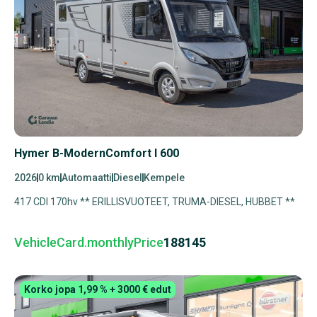
Hymer B-ModernComfort I 600
2026
0 km
Automaatti
Diesel
Kempele
417 CDI 170hv ** ERILLISVUOTEET, TRUMA-DIESEL, HUBBET **
VehicleCard.monthlyPrice
188145
Korko jopa 1,99 % + 3000 € edut