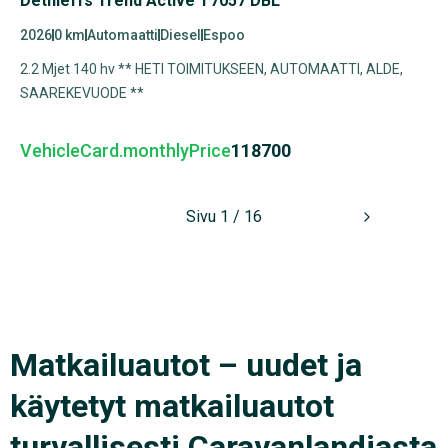
Dethleffs Trend Active T7057 DBL
2026
0 km
Automaatti
Diesel
Espoo
2.2 Mjet 140 hv ** HETI TOIMITUKSEEN, AUTOMAATTI, ALDE,
SAAREKEVUODE **
VehicleCard.monthlyPrice
118700
Sivu 1 / 16
Matkailuautot – uudet ja
käytetyt matkailuautot
turvallisesti Caravanlandiasta