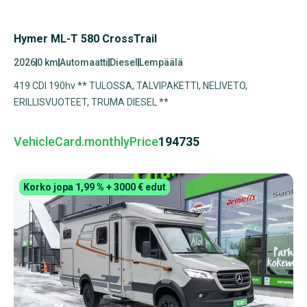
Hymer ML-T 580 CrossTrail
2026
0 km
Automaatti
Diesel
Lempäälä
419 CDI 190hv ** TULOSSA, TALVIPAKETTI, NELIVETO,
ERILLISVUOTEET, TRUMA DIESEL **
VehicleCard.monthlyPrice
194735
Korko jopa 1,99 % + 3000 € edut