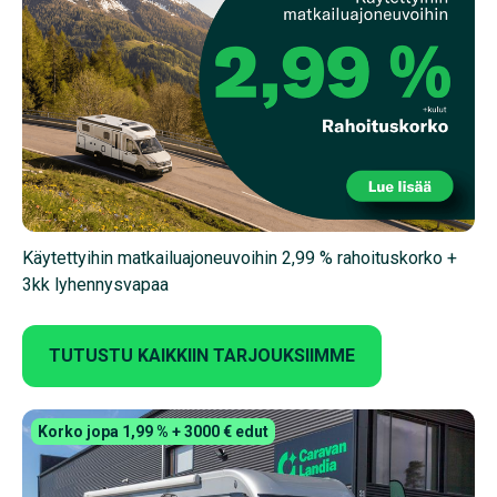
Käytettyihin matkailuajoneuvoihin 2,99 % rahoituskorko +
3kk lyhennysvapaa
TUTUSTU KAIKKIIN TARJOUKSIIMME
Korko jopa 1,99 % + 3000 € edut