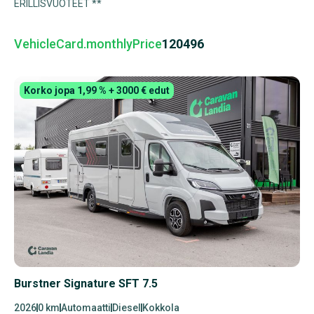
ERILLISVUOTEET **
VehicleCard.monthlyPrice
120496
Korko jopa 1,99 % + 3000 € edut
Burstner Signature SFT 7.5
2026
0 km
Automaatti
Diesel
Kokkola