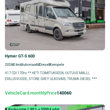
Hymer GT-S 600
2026
0 km
Automaatti
Diesel
Kempele
417 CDI 170hv ** HETI TOIMITUKSEEN, UUTUUS MALLI,
ERILLISVUODE, STONE GREY ULKOVÄRI, TRUMA-DIESEL ***
VehicleCard.monthlyPrice
140060
Korko jopa 1,99 % + 3000 € edut