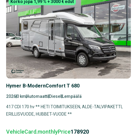
Korko jopa 1,99 % + 3000 € edut
Hymer B-ModernComfort T 680
2026
0 km
Automaatti
Diesel
Lempäälä
417 CDI 170 hv ** HETI TOIMITUKSEEN, ALDE-TALVIPAKETTI,
ERILLISVUODE, HUBBET-VUODE **
VehicleCard.monthlyPrice
178920