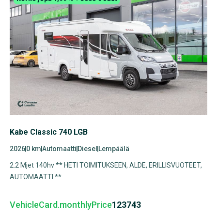
Kabe Classic 740 LGB
2026
0 km
Automaatti
Diesel
Lempäälä
2.2 Mjet 140hv ** HETI TOIMITUKSEEN, ALDE, ERILLISVUOTEET,
AUTOMAATTI **
VehicleCard.monthlyPrice
123743