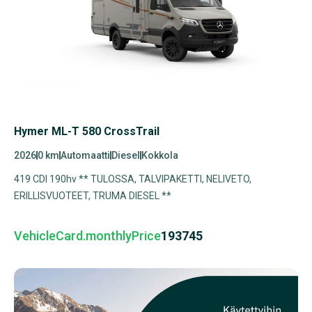
Hymer ML-T 580 CrossTrail
2026
0 km
Automaatti
Diesel
Kokkola
419 CDI 190hv ** TULOSSA, TALVIPAKETTI, NELIVETO,
ERILLISVUOTEET, TRUMA DIESEL **
VehicleCard.monthlyPrice
193745