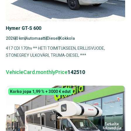
Hymer GT-S 600
2026
0 km
Automaatti
Diesel
Kokkola
417 CDI 170hv ** HETI TOIMITUKSEEN, ERILLISVUODE,
STONEGREY ULKOVÄRI, TRUMA-DIESEL ***
VehicleCard.monthlyPrice
142510
Korko jopa 1,99 % + 3000 € edut