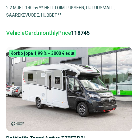
2.2 MJET 140 hv ** HETI TOIMITUKSEEN, UUTUUSMALLI,
SAAREKEVUODE, HUBBET**
VehicleCard.monthlyPrice
118745
Korko jopa 1,99 % + 3000 € edut