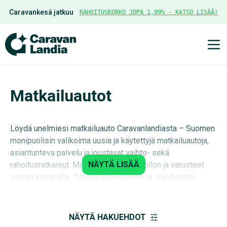
Caravankesä jatkuu
RAHOITUSKORKO JOPA 1,99% - KATSO LISÄÄ!
Ava
Matkailuautot
Löydä unelmiesi matkailuauto Caravanlandiasta – Suomen
monipuolisin valikoima uusia ja käytettyjä matkailuautoja,
asiantunteva palvelu ja joustavat vaihto- sekä
NÄYTÄ LISÄÄ
rahoitusratkaisut. Meiltä saat myös huollon ja varusteet
saman katon alta. Tutustu ajoneuvoihin ja ota yhteyttä.
NÄYTÄ HAKUEHDOT