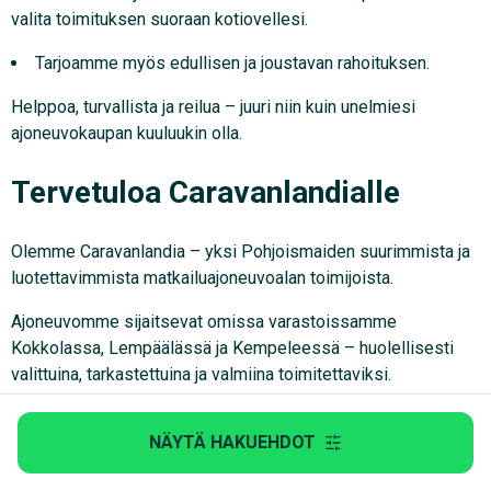
valita toimituksen suoraan kotiovellesi.
Tarjoamme myös edullisen ja joustavan rahoituksen.
Helppoa, turvallista ja reilua – juuri niin kuin unelmiesi
ajoneuvokaupan kuuluukin olla.
Tervetuloa Caravanlandialle
Olemme Caravanlandia – yksi Pohjoismaiden suurimmista ja
luotettavimmista matkailuajoneuvoalan toimijoista.
Ajoneuvomme sijaitsevat omissa varastoissamme
Kokkolassa, Lempäälässä ja Kempeleessä – huolellisesti
valittuina, tarkastettuina ja valmiina toimitettaviksi.
Saat meiltä henkilökohtaista palvelua alusta loppuun asti,
NÄYTÄ HAKUEHDOT
olipa kyseessä ensimmäinen matkailuajoneuvosi tai jo
harrastuksesi jatkoa.