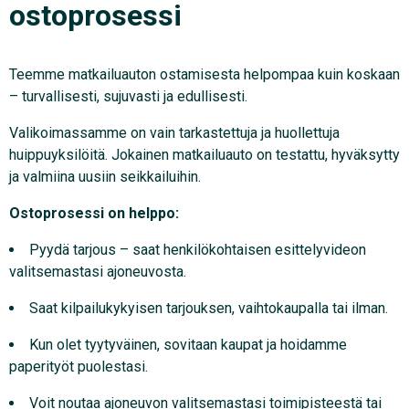
ostoprosessi
Teemme matkailuauton ostamisesta helpompaa kuin koskaan
– turvallisesti, sujuvasti ja edullisesti.
Valikoimassamme on vain tarkastettuja ja huollettuja
huippuyksilöitä. Jokainen matkailuauto on testattu, hyväksytty
ja valmiina uusiin seikkailuihin.
Ostoprosessi on helppo:
Pyydä tarjous – saat henkilökohtaisen esittelyvideon
valitsemastasi ajoneuvosta.
Saat kilpailukykyisen tarjouksen, vaihtokaupalla tai ilman.
Kun olet tyytyväinen, sovitaan kaupat ja hoidamme
paperityöt puolestasi.
Voit noutaa ajoneuvon valitsemastasi toimipisteestä tai