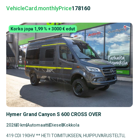
VehicleCard.monthlyPrice
178160
Korko jopa 1,99 % + 3000 € edut
Hymer Grand Canyon S 600 CROSS OVER
2026
0 km
Automaatti
Diesel
Kokkola
419 CDI 190HV ** HETI TOIMITUKSEEN, HUIPPUVARUSTELTU,