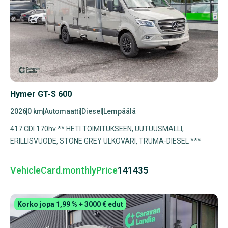
Hymer GT-S 600
2026
0 km
Automaatti
Diesel
Lempäälä
417 CDI 170hv ** HETI TOIMITUKSEEN, UUTUUSMALLI,
ERILLISVUODE, STONE GREY ULKOVÄRI, TRUMA-DIESEL ***
VehicleCard.monthlyPrice
141435
Korko jopa 1,99 % + 3000 € edut