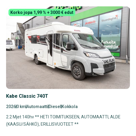
Korko jopa 1,99 % + 3000 € edut
Kabe Classic 740T
2026
0 km
Automaatti
Diesel
Kokkola
2.2 Mjet 140hv ** HETI TOIMITUKSEEN, AUTOMAATTI, ALDE
(KAASU/SÄHKÖ), ERILLISVUOTEET **