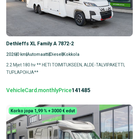
Dethleffs XL Family A 7872-2
2026
0 km
Automaatti
Diesel
Kokkola
2.2 Mjet 180 hv ** HETI TOIMITUKSEEN, ALDE-TALVIPAKETTI,
TUPLAPOHJA**
VehicleCard.monthlyPrice
141485
Korko jopa 1,99 % + 3000 € edut