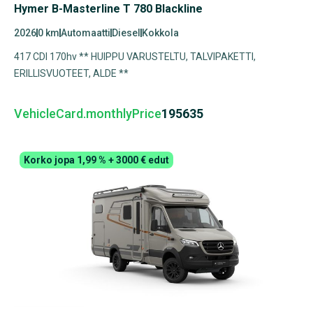
Hymer B-Masterline T 780 Blackline
2026
0 km
Automaatti
Diesel
Kokkola
417 CDI 170hv ** HUIPPU VARUSTELTU, TALVIPAKETTI,
ERILLISVUOTEET, ALDE **
VehicleCard.monthlyPrice
195635
Korko jopa 1,99 % + 3000 € edut