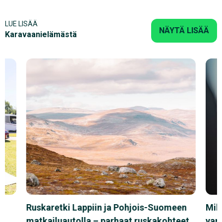
LUE LISÄÄ
NÄYTÄ LISÄÄ
Karavaanielämästä
n
Ruskaretki Lappiin ja Pohjois-Suomeen
Miks
matkailuautolla – parhaat ruskakohteet
vanl