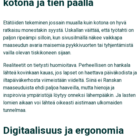
kotona ja tien päällä
Etätöiden tekeminen jossain muualla kuin kotona on hyvä
ratkaisu monestakin syystä. Uskallan väittää, että työtahti on
paljon ripeämpi silloin, kun sivusilmällä näkee vaikkapa
maaseudun avaria maisemia pyykkivuorten tai tyhjentämistä
vailla olevan tiskikoneen sijaan.
Realiteetit on tietysti huomioitava. Perheellisen on hankala
lähteä kovinkaan kauas, jos lapset on haettava päiväkodista ja
iltapäiväkerhosta viimeistään viideltä. Siinä ei Ranskan
maaseuduista ehdi paljoa haaveilla, mutta hienoja ja
inspiroivia ympäristöjä löytyy onneksi lähempääkin. Ja lasten
lomien aikaan voi lähteä oikeasti aistimaan ulkomaiden
tunnelmaa.
Digitaalisuus ja ergonomia