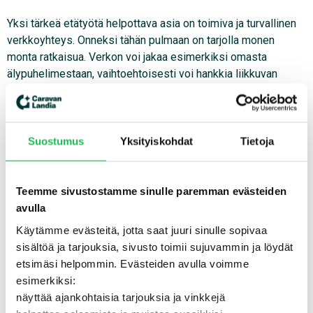
Yksi tärkeä etätyötä helpottava asia on toimiva ja turvallinen
verkkoyhteys. Onneksi tähän pulmaan on tarjolla monen
monta ratkaisua. Verkon voi jakaa esimerkiksi omasta
älypuhelimestaan, vaihtoehtoisesti voi hankkia liikkuvan
laajakaistayhteyden tai liittyä vaikkapa leirintäalueen
verkkoon.
Yksi kompastuskivi monen etätyötä tekevän arjessa on
Suostumus
Yksityiskohdat
Tietoja
työergonomia. Töitä tehdään milloin minkälaisessa
asennossa niin, että vuorotellen puutuvat hartiat, niska, kädet
ja jalat. Hyvä työergonomia on otettava huomioon myös
Teemme sivustostamme sinulle paremman evästeiden
matkailuajoneuvossa työskenneltäessä. Onneksi monissa
avulla
ajoneuvoissa on vakiovarusteena korkeussäädettävät pöydät,
Käytämme evästeitä, jotta saat juuri sinulle sopivaa
jolloin ergonomisen työpisteen rakentaminen mahdollistuu.
sisältöä ja tarjouksia, sivusto toimii sujuvammin ja löydät
Caravanlandian toimipisteistä löytyy paljon ajoneuvoja, joita
etsimäsi helpommin. Evästeiden avulla voimme
voi käydä vaikkapa koeistumassa ennen ostopäätöksen
esimerkiksi:
tekemistä!
näyttää ajankohtaisia tarjouksia ja vinkkejä