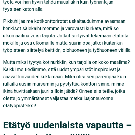
työtä voi ihan hyvin tehdä muuallakin kuin työnantajan
fyysisen katon alla.
Pikkuhiljaa me kotikonttorirotat uskaltauduimme avaamaan
henkiset sälekaihtimemme ja varovasti kurkata, mitä se
ulkomaailma voisi tarjota. Jotkut siirtyivät tekemään etätöitä
mökille ja osa ulkomaille mutta suurin osa jatkoi kuitenkin
työpisteen siirtelyä keittiön, olohuoneen ja työhuoneen välillä.
Mutta miksi tyytyä kotinurkkiin, kun tarjolla on koko maailma?
Kaikki me tiedämme, että uudet ympäristöt inspiroivat ja
saavat luovuuden kukkimaan. Mikä olisi sen parempaa kuin
rullailla uusiin maisemiin ja pystyttää konttori sinne, minne
ikinä huvittaakaan juuri silloin jäädä? Onnea siis teille, jotka
olette jo ymmärtäneet valjastaa matkailuajoneuvonne
etätyöpisteiksi!
Etätyö uudenlaista vapautta –