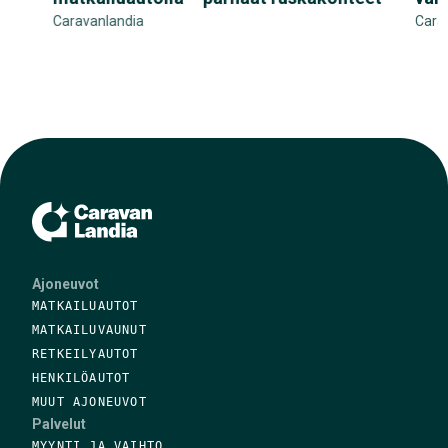
Caravanlandia
Cara
Ajoneuvot
MATKAILUAUTOT
MATKAILUVAUNUT
RETKEILYAUTOT
HENKILÖAUTOT
MUUT AJONEUVOT
Palvelut
MYYNTI JA VAIHTO