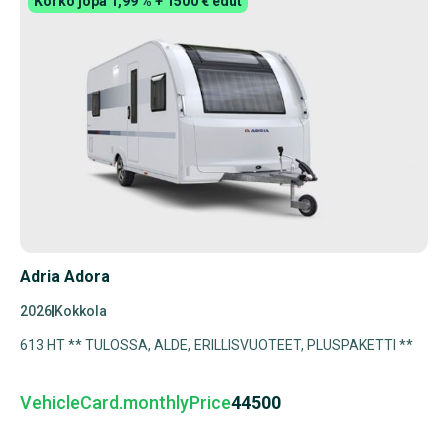
Korko jopa 1,99 % + 1500 € edut
Adria Adora
2026
Kokkola
613 HT ** TULOSSA, ALDE, ERILLISVUOTEET, PLUSPAKETTI **
VehicleCard.monthlyPrice
44500