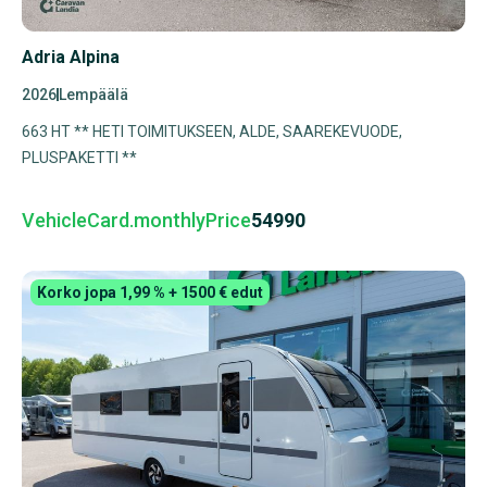
Adria Alpina
2026
Lempäälä
663 HT ** HETI TOIMITUKSEEN, ALDE, SAAREKEVUODE,
PLUSPAKETTI **
VehicleCard.monthlyPrice
54990
Korko jopa 1,99 % + 1500 € edut