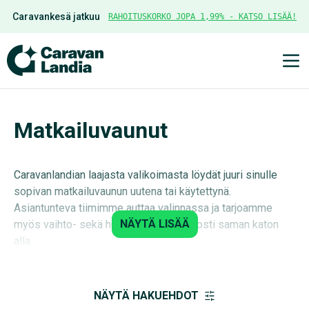
Caravankesä jatkuu
RAHOITUSKORKO JOPA 1,99% - KATSO LISÄÄ!
Ava
Matkailuvaunut
Caravanlandian laajasta valikoimasta löydät juuri sinulle
sopivan matkailuvaunun uutena tai käytettynä.
Asiantunteva tiimimme auttaa valinnassa ja tarjoamme
NÄYTÄ LISÄÄ
myös vaihto- sekä huoltopalvelut helposti saman katon
alla.
NÄYTÄ HAKUEHDOT