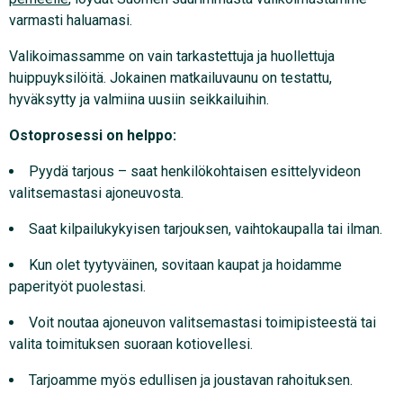
varmasti haluamasi.
Valikoimassamme on vain tarkastettuja ja huollettuja
huippuyksilöitä. Jokainen matkailuvaunu on testattu,
hyväksytty ja valmiina uusiin seikkailuihin.
Ostoprosessi on helppo:
Pyydä tarjous – saat henkilökohtaisen esittelyvideon
valitsemastasi ajoneuvosta.
Saat kilpailukykyisen tarjouksen, vaihtokaupalla tai ilman.
Kun olet tyytyväinen, sovitaan kaupat ja hoidamme
paperityöt puolestasi.
Voit noutaa ajoneuvon valitsemastasi toimipisteestä tai
valita toimituksen suoraan kotiovellesi.
Tarjoamme myös edullisen ja joustavan rahoituksen.